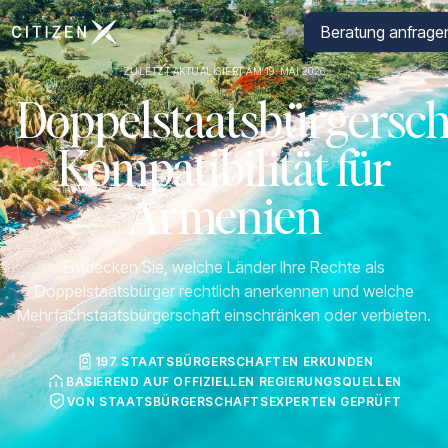
Zur Startseite von CitizenX
Beratung anfrage
ZULETZT AKTUALISIERT AM 19. MAI 2026
Doppelstaatsbürgersch
Kompatibilität für
Armenien
Entdecken Sie, welche Länder Ihre Rechte als
Doppelstaatsbürger rechtlich anerkennen und welche
Mehrfachstaatsbürgerschaft einschränken oder verbieten.
197 STAATSBÜRGERSCHAFTEN ERKUNDEN
BASIEREND AUF OFFIZIELLEN REGIERUNGSQUELLEN
VON STAATSBÜRGERSCHAFTSEXPERTEN GEPRÜFT