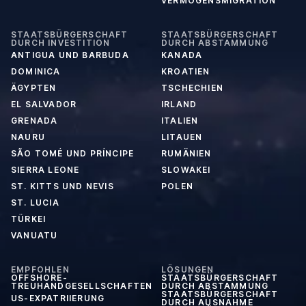
VERMÖGENSMIGRATION
STAATSBÜRGERSCHAFT
STAATSBÜRGERSCHAFT
DURCH INVESTITION
DURCH ABSTAMMUNG
ANTIGUA UND BARBUDA
KANADA
DOMINICA
KROATIEN
ÄGYPTEN
TSCHECHIEN
EL SALVADOR
IRLAND
GRENADA
ITALIEN
NAURU
LITAUEN
SÃO TOMÉ UND PRÍNCIPE
RUMÄNIEN
SIERRA LEONE
SLOWAKEI
ST. KITTS UND NEVIS
POLEN
ST. LUCIA
TÜRKEI
VANUATU
EMPFOHLEN
LÖSUNGEN
OFFSHORE-
STAATSBÜRGERSCHAFT
TREUHANDGESELLSCHAFTEN
DURCH ABSTAMMUNG
STAATSBÜRGERSCHAFT
US-EXPATRIIERUNG
DURCH AUSNAHME