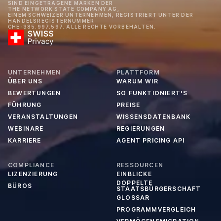
SIND EINGETRAGENE MARKEN DER
THE NETWORK STATE COMPANY AG,
EINEM SCHWEIZER UNTERNEHMEN, REGISTRIERT UNTER DER
HANDELSREGISTERNUMMER
CHE-385.997.597. ALLE RECHTE VORBEHALTEN.
UNTERNEHMEN
PLATTFORM
ÜBER UNS
WARUM WIR
BEWERTUNGEN
SO FUNKTIONIERT'S
FÜHRUNG
PREISE
VERANSTALTUNGEN
WISSENSDATENBANK
WEBINARE
REGIERUNGEN
KARRIERE
AGENT PRICING API
COMPLIANCE
RESSOURCEN
LIZENZIERUNG
EINBLICKE
DOPPELTE
BÜROS
STAATSBÜRGERSCHAFT
GLOSSAR
PROGRAMMVERGLEICH