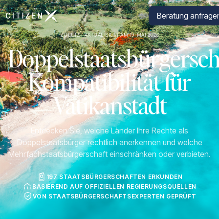
Zur Startseite von CitizenX
Beratung anfrage
ZULETZT AKTUALISIERT AM 19. MAI 2026
Doppelstaatsbürgersch
Kompatibilität für
Vatikanstadt
Entdecken Sie, welche Länder Ihre Rechte als
Doppelstaatsbürger rechtlich anerkennen und welche
Mehrfachstaatsbürgerschaft einschränken oder verbieten.
197 STAATSBÜRGERSCHAFTEN ERKUNDEN
BASIEREND AUF OFFIZIELLEN REGIERUNGSQUELLEN
VON STAATSBÜRGERSCHAFTSEXPERTEN GEPRÜFT