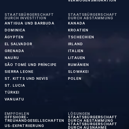
VERMÖGENSMIGRATION
STAATSBÜRGERSCHAFT
STAATSBÜRGERSCHAFT
DURCH INVESTITION
DURCH ABSTAMMUNG
ANTIGUA UND BARBUDA
KANADA
DOMINICA
KROATIEN
ÄGYPTEN
TSCHECHIEN
EL SALVADOR
IRLAND
GRENADA
ITALIEN
NAURU
LITAUEN
SÃO TOMÉ UND PRÍNCIPE
RUMÄNIEN
SIERRA LEONE
SLOWAKEI
ST. KITTS UND NEVIS
POLEN
ST. LUCIA
TÜRKEI
VANUATU
EMPFOHLEN
LÖSUNGEN
OFFSHORE-
STAATSBÜRGERSCHAFT
TREUHANDGESELLSCHAFTEN
DURCH ABSTAMMUNG
STAATSBÜRGERSCHAFT
US-EXPATRIIERUNG
DURCH AUSNAHME