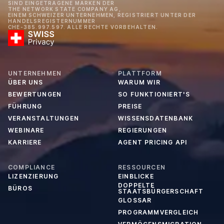
SIND EINGETRAGENE MARKEN DER
THE NETWORK STATE COMPANY AG,
EINEM SCHWEIZER UNTERNEHMEN, REGISTRIERT UNTER DER
HANDELSREGISTERNUMMER
CHE-385.997.597. ALLE RECHTE VORBEHALTEN.
UNTERNEHMEN
PLATTFORM
ÜBER UNS
WARUM WIR
BEWERTUNGEN
SO FUNKTIONIERT'S
FÜHRUNG
PREISE
VERANSTALTUNGEN
WISSENSDATENBANK
WEBINARE
REGIERUNGEN
KARRIERE
AGENT PRICING API
COMPLIANCE
RESSOURCEN
LIZENZIERUNG
EINBLICKE
DOPPELTE
BÜROS
STAATSBÜRGERSCHAFT
GLOSSAR
PROGRAMMVERGLEICH