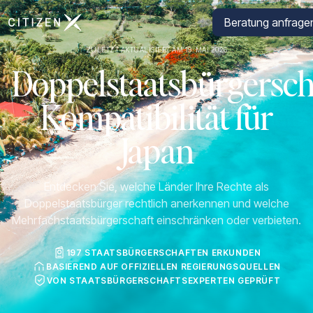
Zur Startseite von CitizenX
Beratung anfrage
ZULETZT AKTUALISIERT AM 19. MAI 2026
Doppelstaatsbürgersch
Kompatibilität für
Japan
Entdecken Sie, welche Länder Ihre Rechte als
Doppelstaatsbürger rechtlich anerkennen und welche
Mehrfachstaatsbürgerschaft einschränken oder verbieten.
197 STAATSBÜRGERSCHAFTEN ERKUNDEN
BASIEREND AUF OFFIZIELLEN REGIERUNGSQUELLEN
VON STAATSBÜRGERSCHAFTSEXPERTEN GEPRÜFT