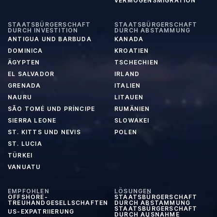
VERMÖGENSMIGRATION
STAATSBÜRGERSCHAFT
STAATSBÜRGERSCHAFT
DURCH INVESTITION
DURCH ABSTAMMUNG
ANTIGUA UND BARBUDA
KANADA
DOMINICA
KROATIEN
ÄGYPTEN
TSCHECHIEN
EL SALVADOR
IRLAND
GRENADA
ITALIEN
NAURU
LITAUEN
SÃO TOMÉ UND PRÍNCIPE
RUMÄNIEN
SIERRA LEONE
SLOWAKEI
ST. KITTS UND NEVIS
POLEN
ST. LUCIA
TÜRKEI
VANUATU
EMPFOHLEN
LÖSUNGEN
OFFSHORE-
STAATSBÜRGERSCHAFT
TREUHANDGESELLSCHAFTEN
DURCH ABSTAMMUNG
STAATSBÜRGERSCHAFT
US-EXPATRIIERUNG
DURCH AUSNAHME