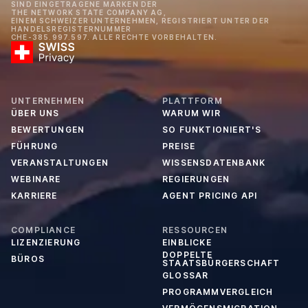
SIND EINGETRAGENE MARKEN DER
THE NETWORK STATE COMPANY AG,
EINEM SCHWEIZER UNTERNEHMEN, REGISTRIERT UNTER DER
HANDELSREGISTERNUMMER
CHE-385.997.597. ALLE RECHTE VORBEHALTEN.
UNTERNEHMEN
PLATTFORM
ÜBER UNS
WARUM WIR
BEWERTUNGEN
SO FUNKTIONIERT'S
FÜHRUNG
PREISE
VERANSTALTUNGEN
WISSENSDATENBANK
WEBINARE
REGIERUNGEN
KARRIERE
AGENT PRICING API
COMPLIANCE
RESSOURCEN
LIZENZIERUNG
EINBLICKE
DOPPELTE
BÜROS
STAATSBÜRGERSCHAFT
GLOSSAR
PROGRAMMVERGLEICH