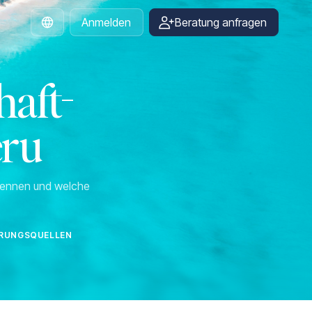
Anmelden
Beratung anfragen
German
aft-
eru
rkennen und welche
IERUNGSQUELLEN