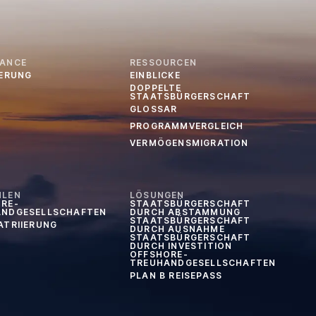
IANCE
RESSOURCEN
IERUNG
EINBLICKE
DOPPELTE
STAATSBÜRGERSCHAFT
GLOSSAR
PROGRAMMVERGLEICH
VERMÖGENSMIGRATION
HLEN
LÖSUNGEN
RE-
STAATSBÜRGERSCHAFT
ANDGESELLSCHAFTEN
DURCH ABSTAMMUNG
STAATSBÜRGERSCHAFT
ATRIIERUNG
DURCH AUSNAHME
STAATSBÜRGERSCHAFT
DURCH INVESTITION
OFFSHORE-
TREUHANDGESELLSCHAFTEN
PLAN B REISEPASS