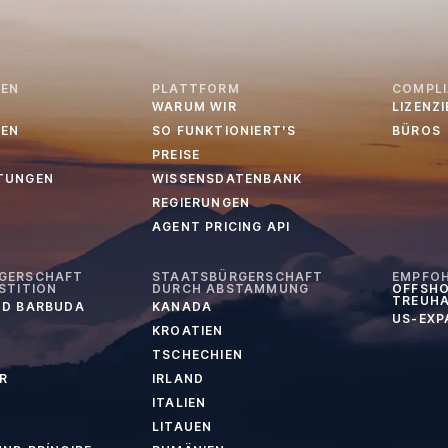
EN
PLATTFORM
COMPL
WARUM WIR
LIZENZ
EN
SO FUNKTIONIERT'S
BÜROS
PREISE
TUNGEN
WISSENSDATENBANK
REGIERUNGEN
AGENT PRICING API
GERSCHAFT
STAATSBÜRGERSCHAFT
EMPFO
STITION
DURCH ABSTAMMUNG
OFFSHO
TREUH
ND BARBUDA
KANADA
US-EXP
KROATIEN
TSCHECHIEN
R
IRLAND
ITALIEN
LITAUEN