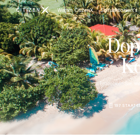
Zur Startseite von CitizenX
Warum CitizenX
So funktioniert's
Dop
Ko
Entdecken Sie, we
197 STAAT