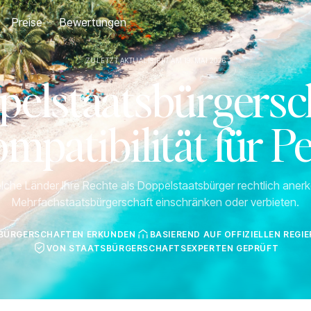
Preise
Bewertungen
ZULETZT AKTUALISIERT AM 19. MAI 2026
pelstaatsbürgersch
mpatibilität für P
lche Länder Ihre Rechte als Doppelstaatsbürger rechtlich ane
Mehrfachstaatsbürgerschaft einschränken oder verbieten.
SBÜRGERSCHAFTEN ERKUNDEN
BASIEREND AUF OFFIZIELLEN REG
VON STAATSBÜRGERSCHAFTSEXPERTEN GEPRÜFT