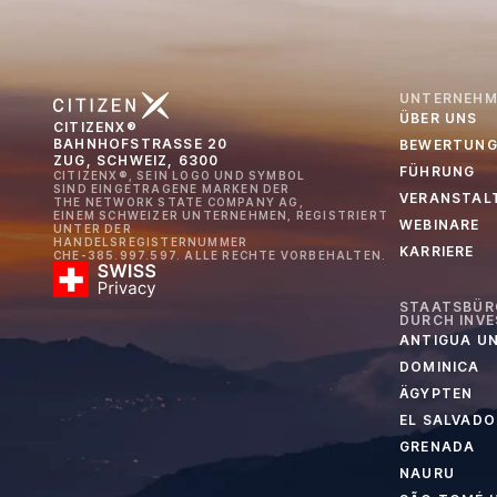
UNTERNEHM
ÜBER UNS
CITIZENX®
BAHNHOFSTRASSE 20
BEWERTUNG
ZUG, SCHWEIZ, 6300
FÜHRUNG
CITIZENX®, SEIN LOGO UND SYMBOL
SIND EINGETRAGENE MARKEN DER
VERANSTAL
THE NETWORK STATE COMPANY AG,
EINEM SCHWEIZER UNTERNEHMEN, REGISTRIERT
WEBINARE
UNTER DER
HANDELSREGISTERNUMMER
KARRIERE
CHE-385.997.597. ALLE RECHTE VORBEHALTEN.
STAATSBÜR
DURCH INVE
ANTIGUA U
DOMINICA
ÄGYPTEN
EL SALVADO
GRENADA
NAURU