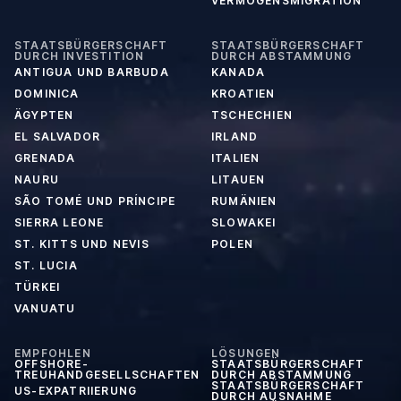
VERMÖGENSMIGRATION
STAATSBÜRGERSCHAFT
STAATSBÜRGERSCHAFT
DURCH INVESTITION
DURCH ABSTAMMUNG
ANTIGUA UND BARBUDA
KANADA
DOMINICA
KROATIEN
ÄGYPTEN
TSCHECHIEN
EL SALVADOR
IRLAND
GRENADA
ITALIEN
NAURU
LITAUEN
SÃO TOMÉ UND PRÍNCIPE
RUMÄNIEN
SIERRA LEONE
SLOWAKEI
ST. KITTS UND NEVIS
POLEN
ST. LUCIA
TÜRKEI
VANUATU
EMPFOHLEN
LÖSUNGEN
OFFSHORE-
STAATSBÜRGERSCHAFT
TREUHANDGESELLSCHAFTEN
DURCH ABSTAMMUNG
STAATSBÜRGERSCHAFT
US-EXPATRIIERUNG
DURCH AUSNAHME