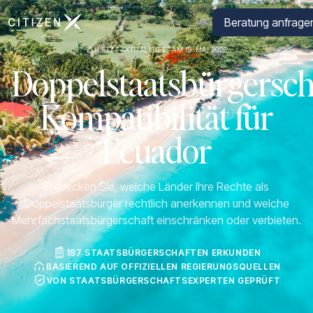
Zur Startseite von CitizenX
Beratung anfrage
ZULETZT AKTUALISIERT AM 19. MAI 2026
Doppelstaatsbürgersch
Kompatibilität für
Ecuador
Entdecken Sie, welche Länder Ihre Rechte als
Doppelstaatsbürger rechtlich anerkennen und welche
Mehrfachstaatsbürgerschaft einschränken oder verbieten.
197 STAATSBÜRGERSCHAFTEN ERKUNDEN
BASIEREND AUF OFFIZIELLEN REGIERUNGSQUELLEN
VON STAATSBÜRGERSCHAFTSEXPERTEN GEPRÜFT