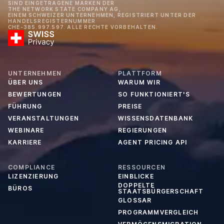
SIND EINGETRAGENE MARKEN DER
THE NETWORK STATE COMPANY AG,
EINEM SCHWEIZER UNTERNEHMEN, REGISTRIERT UNTER DER
HANDELSREGISTERNUMMER
CHE-385.997.597. ALLE RECHTE VORBEHALTEN.
UNTERNEHMEN
PLATTFORM
ÜBER UNS
WARUM WIR
BEWERTUNGEN
SO FUNKTIONIERT'S
FÜHRUNG
PREISE
VERANSTALTUNGEN
WISSENSDATENBANK
WEBINARE
REGIERUNGEN
KARRIERE
AGENT PRICING API
COMPLIANCE
RESSOURCEN
LIZENZIERUNG
EINBLICKE
DOPPELTE
BÜROS
STAATSBÜRGERSCHAFT
GLOSSAR
PROGRAMMVERGLEICH