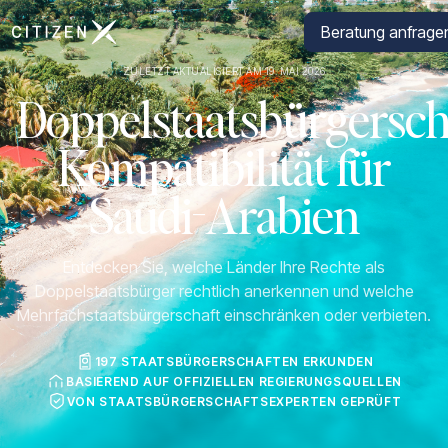
Zur Startseite von CitizenX
Beratung anfrage
ZULETZT AKTUALISIERT AM 19. MAI 2026
Doppelstaatsbürgersch
Kompatibilität für
Saudi-Arabien
Entdecken Sie, welche Länder Ihre Rechte als
Doppelstaatsbürger rechtlich anerkennen und welche
Mehrfachstaatsbürgerschaft einschränken oder verbieten.
197 STAATSBÜRGERSCHAFTEN ERKUNDEN
BASIEREND AUF OFFIZIELLEN REGIERUNGSQUELLEN
VON STAATSBÜRGERSCHAFTSEXPERTEN GEPRÜFT