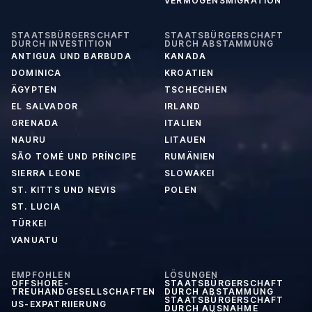
VERMÖGENSMIGRATION
STAATSBÜRGERSCHAFT
STAATSBÜRGERSCHAFT
DURCH INVESTITION
DURCH ABSTAMMUNG
ANTIGUA UND BARBUDA
KANADA
DOMINICA
KROATIEN
ÄGYPTEN
TSCHECHIEN
EL SALVADOR
IRLAND
GRENADA
ITALIEN
NAURU
LITAUEN
SÃO TOMÉ UND PRÍNCIPE
RUMÄNIEN
SIERRA LEONE
SLOWAKEI
ST. KITTS UND NEVIS
POLEN
ST. LUCIA
TÜRKEI
VANUATU
EMPFOHLEN
LÖSUNGEN
OFFSHORE-
STAATSBÜRGERSCHAFT
TREUHANDGESELLSCHAFTEN
DURCH ABSTAMMUNG
STAATSBÜRGERSCHAFT
US-EXPATRIIERUNG
DURCH AUSNAHME