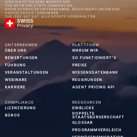
SIND EINGETRAGENE MARKEN DER
THE NETWORK STATE COMPANY AG,
EINEM SCHWEIZER UNTERNEHMEN, REGISTRIERT UNTER DER
HANDELSREGISTERNUMMER
CHE-385.997.597. ALLE RECHTE VORBEHALTEN.
UNTERNEHMEN
PLATTFORM
ÜBER UNS
WARUM WIR
BEWERTUNGEN
SO FUNKTIONIERT'S
FÜHRUNG
PREISE
VERANSTALTUNGEN
WISSENSDATENBANK
WEBINARE
REGIERUNGEN
KARRIERE
AGENT PRICING API
COMPLIANCE
RESSOURCEN
LIZENZIERUNG
EINBLICKE
DOPPELTE
BÜROS
STAATSBÜRGERSCHAFT
GLOSSAR
PROGRAMMVERGLEICH