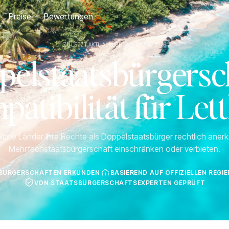
Preise
Bewertungen
ZULETZT AKTUALISIERT AM 19. MAI 2026
pelstaatsbürgersch
atibilität für Let
lche Länder Ihre Rechte als Doppelstaatsbürger rechtlich ane
Mehrfachstaatsbürgerschaft einschränken oder verbieten.
SBÜRGERSCHAFTEN ERKUNDEN
BASIEREND AUF OFFIZIELLEN REG
VON STAATSBÜRGERSCHAFTSEXPERTEN GEPRÜFT