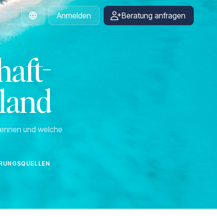
Anmelden
Beratung anfragen
German
aft-
tland
rkennen und welche
IERUNGSQUELLEN