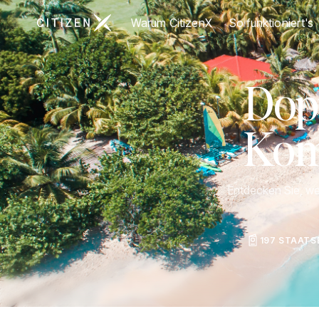
Zur Startseite von CitizenX
Warum CitizenX
So funktioniert's
Dop
Komp
Entdecken Sie, we
197 STAAT