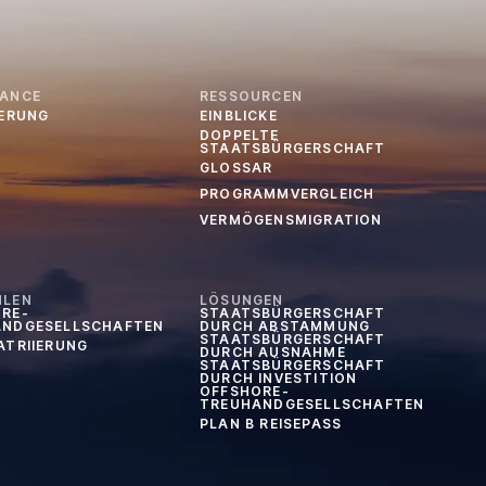
IANCE
RESSOURCEN
IERUNG
EINBLICKE
DOPPELTE
STAATSBÜRGERSCHAFT
GLOSSAR
PROGRAMMVERGLEICH
VERMÖGENSMIGRATION
HLEN
LÖSUNGEN
RE-
STAATSBÜRGERSCHAFT
ANDGESELLSCHAFTEN
DURCH ABSTAMMUNG
STAATSBÜRGERSCHAFT
ATRIIERUNG
DURCH AUSNAHME
STAATSBÜRGERSCHAFT
DURCH INVESTITION
OFFSHORE-
TREUHANDGESELLSCHAFTEN
PLAN B REISEPASS