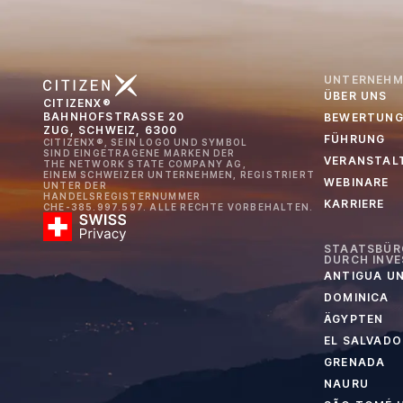
UNTERNEHM
ÜBER UNS
CITIZENX®
BAHNHOFSTRASSE 20
BEWERTUNG
ZUG, SCHWEIZ, 6300
FÜHRUNG
CITIZENX®, SEIN LOGO UND SYMBOL
SIND EINGETRAGENE MARKEN DER
VERANSTAL
THE NETWORK STATE COMPANY AG,
EINEM SCHWEIZER UNTERNEHMEN, REGISTRIERT
WEBINARE
UNTER DER
HANDELSREGISTERNUMMER
KARRIERE
CHE-385.997.597. ALLE RECHTE VORBEHALTEN.
STAATSBÜR
DURCH INVE
ANTIGUA U
DOMINICA
ÄGYPTEN
EL SALVADO
GRENADA
NAURU