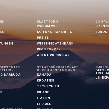
EN
PLATTFORM
COMPL
WARUM WIR
LIZENZ
EN
SO FUNKTIONIERT'S
BÜROS
PREISE
TUNGEN
WISSENSDATENBANK
REGIERUNGEN
AGENT PRICING API
GERSCHAFT
STAATSBÜRGERSCHAFT
EMPFO
STITION
DURCH ABSTAMMUNG
OFFSHO
TREUH
ND BARBUDA
KANADA
US-EXP
KROATIEN
TSCHECHIEN
R
IRLAND
ITALIEN
LITAUEN