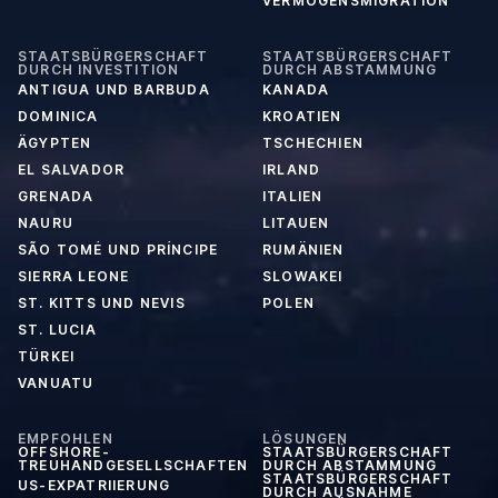
VERMÖGENSMIGRATION
STAATSBÜRGERSCHAFT
STAATSBÜRGERSCHAFT
DURCH INVESTITION
DURCH ABSTAMMUNG
ANTIGUA UND BARBUDA
KANADA
DOMINICA
KROATIEN
ÄGYPTEN
TSCHECHIEN
EL SALVADOR
IRLAND
GRENADA
ITALIEN
NAURU
LITAUEN
SÃO TOMÉ UND PRÍNCIPE
RUMÄNIEN
SIERRA LEONE
SLOWAKEI
ST. KITTS UND NEVIS
POLEN
ST. LUCIA
TÜRKEI
VANUATU
EMPFOHLEN
LÖSUNGEN
OFFSHORE-
STAATSBÜRGERSCHAFT
TREUHANDGESELLSCHAFTEN
DURCH ABSTAMMUNG
STAATSBÜRGERSCHAFT
US-EXPATRIIERUNG
DURCH AUSNAHME