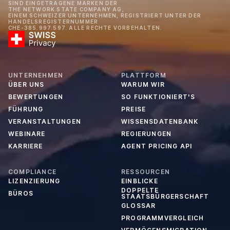
SIND EINGETRAGENE MARKEN DER
THE NETWORK STATE COMPANY AG,
EINEM SCHWEIZER UNTERNEHMEN, REGISTRIERT UNTER DER
HANDELSREGISTERNUMMER
CHE-385.997.597. ALLE RECHTE VORBEHALTEN.
UNTERNEHMEN
PLATTFORM
ÜBER UNS
WARUM WIR
BEWERTUNGEN
SO FUNKTIONIERT'S
FÜHRUNG
PREISE
VERANSTALTUNGEN
WISSENSDATENBANK
WEBINARE
REGIERUNGEN
KARRIERE
AGENT PRICING API
COMPLIANCE
RESSOURCEN
LIZENZIERUNG
EINBLICKE
DOPPELTE
BÜROS
STAATSBÜRGERSCHAFT
GLOSSAR
PROGRAMMVERGLEICH