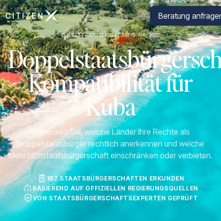
Zur Startseite von CitizenX
Beratung anfrage
ZULETZT AKTUALISIERT AM 19. MAI 2026
Doppelstaatsbürgersch
Kompatibilität für
Kuba
Entdecken Sie, welche Länder Ihre Rechte als
Doppelstaatsbürger rechtlich anerkennen und welche
Mehrfachstaatsbürgerschaft einschränken oder verbieten.
197 STAATSBÜRGERSCHAFTEN ERKUNDEN
BASIEREND AUF OFFIZIELLEN REGIERUNGSQUELLEN
VON STAATSBÜRGERSCHAFTSEXPERTEN GEPRÜFT