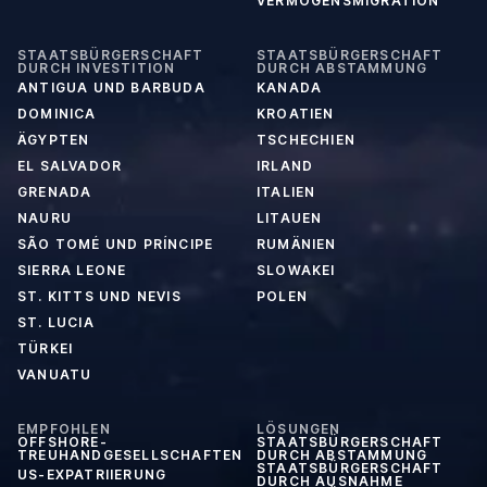
VERMÖGENSMIGRATION
STAATSBÜRGERSCHAFT
STAATSBÜRGERSCHAFT
DURCH INVESTITION
DURCH ABSTAMMUNG
ANTIGUA UND BARBUDA
KANADA
DOMINICA
KROATIEN
ÄGYPTEN
TSCHECHIEN
EL SALVADOR
IRLAND
GRENADA
ITALIEN
NAURU
LITAUEN
SÃO TOMÉ UND PRÍNCIPE
RUMÄNIEN
SIERRA LEONE
SLOWAKEI
ST. KITTS UND NEVIS
POLEN
ST. LUCIA
TÜRKEI
VANUATU
EMPFOHLEN
LÖSUNGEN
OFFSHORE-
STAATSBÜRGERSCHAFT
TREUHANDGESELLSCHAFTEN
DURCH ABSTAMMUNG
STAATSBÜRGERSCHAFT
US-EXPATRIIERUNG
DURCH AUSNAHME