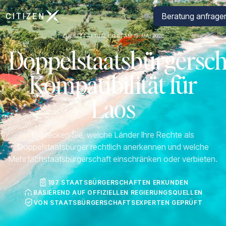
Zur Startseite von CitizenX
Beratung anfrage
ZULETZT AKTUALISIERT AM 19. MAI 2026
Doppelstaatsbürgersch
Kompatibilität für
Laos
Entdecken Sie, welche Länder Ihre Rechte als
Doppelstaatsbürger rechtlich anerkennen und welche
Mehrfachstaatsbürgerschaft einschränken oder verbieten.
197 STAATSBÜRGERSCHAFTEN ERKUNDEN
BASIEREND AUF OFFIZIELLEN REGIERUNGSQUELLEN
VON STAATSBÜRGERSCHAFTSEXPERTEN GEPRÜFT