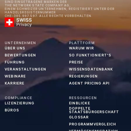
SIND EINGETRAGENE MARKEN DER
THE NETWORK STATE COMPANY AG,
EINEM SCHWEIZER UNTERNEHMEN, REGISTRIERT UNTER DER
HANDELSREGISTERNUMMER
CHE-385.997.597. ALLE RECHTE VORBEHALTEN.
UNTERNEHMEN
PLATTFORM
ÜBER UNS
WARUM WIR
BEWERTUNGEN
SO FUNKTIONIERT'S
FÜHRUNG
PREISE
VERANSTALTUNGEN
WISSENSDATENBANK
WEBINARE
REGIERUNGEN
KARRIERE
AGENT PRICING API
COMPLIANCE
RESSOURCEN
LIZENZIERUNG
EINBLICKE
DOPPELTE
BÜROS
STAATSBÜRGERSCHAFT
GLOSSAR
PROGRAMMVERGLEICH