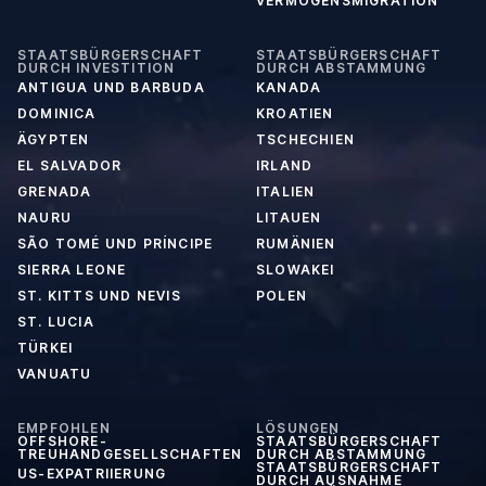
VERMÖGENSMIGRATION
STAATSBÜRGERSCHAFT
STAATSBÜRGERSCHAFT
DURCH INVESTITION
DURCH ABSTAMMUNG
ANTIGUA UND BARBUDA
KANADA
DOMINICA
KROATIEN
ÄGYPTEN
TSCHECHIEN
EL SALVADOR
IRLAND
GRENADA
ITALIEN
NAURU
LITAUEN
SÃO TOMÉ UND PRÍNCIPE
RUMÄNIEN
SIERRA LEONE
SLOWAKEI
ST. KITTS UND NEVIS
POLEN
ST. LUCIA
TÜRKEI
VANUATU
EMPFOHLEN
LÖSUNGEN
OFFSHORE-
STAATSBÜRGERSCHAFT
TREUHANDGESELLSCHAFTEN
DURCH ABSTAMMUNG
STAATSBÜRGERSCHAFT
US-EXPATRIIERUNG
DURCH AUSNAHME