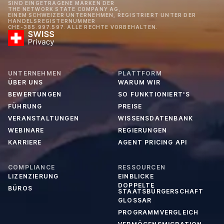
SIND EINGETRAGENE MARKEN DER
THE NETWORK STATE COMPANY AG,
EINEM SCHWEIZER UNTERNEHMEN, REGISTRIERT UNTER DER
HANDELSREGISTERNUMMER
CHE-385.997.597. ALLE RECHTE VORBEHALTEN.
UNTERNEHMEN
PLATTFORM
ÜBER UNS
WARUM WIR
BEWERTUNGEN
SO FUNKTIONIERT'S
FÜHRUNG
PREISE
VERANSTALTUNGEN
WISSENSDATENBANK
WEBINARE
REGIERUNGEN
KARRIERE
AGENT PRICING API
COMPLIANCE
RESSOURCEN
LIZENZIERUNG
EINBLICKE
DOPPELTE
BÜROS
STAATSBÜRGERSCHAFT
GLOSSAR
PROGRAMMVERGLEICH