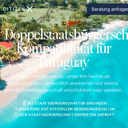
Zur Startseite von CitizenX
Beratung anfrage
ZULETZT AKTUALISIERT AM 19. MAI 2026
Doppelstaatsbürgersch
Kompatibilität für
Paraguay
Entdecken Sie, welche Länder Ihre Rechte als
Doppelstaatsbürger rechtlich anerkennen und welche
Mehrfachstaatsbürgerschaft einschränken oder verbieten.
197 STAATSBÜRGERSCHAFTEN ERKUNDEN
BASIEREND AUF OFFIZIELLEN REGIERUNGSQUELLEN
VON STAATSBÜRGERSCHAFTSEXPERTEN GEPRÜFT