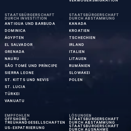
VERMÖGENSMIGRATION
STAATSBÜRGERSCHAFT
STAATSBÜRGERSCHAFT
DURCH INVESTITION
DURCH ABSTAMMUNG
ANTIGUA UND BARBUDA
KANADA
DOMINICA
KROATIEN
ÄGYPTEN
TSCHECHIEN
EL SALVADOR
IRLAND
GRENADA
ITALIEN
NAURU
LITAUEN
SÃO TOMÉ UND PRÍNCIPE
RUMÄNIEN
SIERRA LEONE
SLOWAKEI
ST. KITTS UND NEVIS
POLEN
ST. LUCIA
TÜRKEI
VANUATU
EMPFOHLEN
LÖSUNGEN
OFFSHORE-
STAATSBÜRGERSCHAFT
TREUHANDGESELLSCHAFTEN
DURCH ABSTAMMUNG
STAATSBÜRGERSCHAFT
US-EXPATRIIERUNG
DURCH AUSNAHME