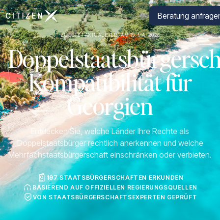
Zur Startseite von CitizenX
Beratung anfrage
ZULETZT AKTUALISIERT AM 19. MAI 2026
Doppelstaatsbürgersch
Kompatibilität für
Georgien
Entdecken Sie, welche Länder Ihre Rechte als
Doppelstaatsbürger rechtlich anerkennen und welche
Mehrfachstaatsbürgerschaft einschränken oder verbieten.
197 STAATSBÜRGERSCHAFTEN ERKUNDEN
BASIEREND AUF OFFIZIELLEN REGIERUNGSQUELLEN
VON STAATSBÜRGERSCHAFTSEXPERTEN GEPRÜFT