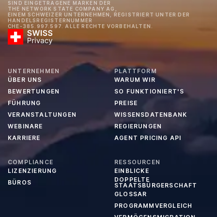
SIND EINGETRAGENE MARKEN DER
THE NETWORK STATE COMPANY AG,
EINEM SCHWEIZER UNTERNEHMEN, REGISTRIERT UNTER DER
HANDELSREGISTERNUMMER
CHE-385.997.597. ALLE RECHTE VORBEHALTEN.
UNTERNEHMEN
PLATTFORM
ÜBER UNS
WARUM WIR
BEWERTUNGEN
SO FUNKTIONIERT'S
FÜHRUNG
PREISE
VERANSTALTUNGEN
WISSENSDATENBANK
WEBINARE
REGIERUNGEN
KARRIERE
AGENT PRICING API
COMPLIANCE
RESSOURCEN
LIZENZIERUNG
EINBLICKE
DOPPELTE
BÜROS
STAATSBÜRGERSCHAFT
GLOSSAR
PROGRAMMVERGLEICH