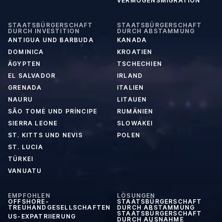
VERMÖGENSMIGRATION
STAATSBÜRGERSCHAFT
STAATSBÜRGERSCHAFT
DURCH INVESTITION
DURCH ABSTAMMUNG
ANTIGUA UND BARBUDA
KANADA
DOMINICA
KROATIEN
ÄGYPTEN
TSCHECHIEN
EL SALVADOR
IRLAND
GRENADA
ITALIEN
NAURU
LITAUEN
SÃO TOMÉ UND PRÍNCIPE
RUMÄNIEN
SIERRA LEONE
SLOWAKEI
ST. KITTS UND NEVIS
POLEN
ST. LUCIA
TÜRKEI
VANUATU
EMPFOHLEN
LÖSUNGEN
OFFSHORE-
STAATSBÜRGERSCHAFT
TREUHANDGESELLSCHAFTEN
DURCH ABSTAMMUNG
STAATSBÜRGERSCHAFT
US-EXPATRIIERUNG
DURCH AUSNAHME