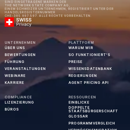
SIND EINGETRAGENE MARKEN DER
THE NETWORK STATE COMPANY AG,
EINEM SCHWEIZER UNTERNEHMEN, REGISTRIERT UNTER DER
HANDELSREGISTERNUMMER
CHE-385.997.597. ALLE RECHTE VORBEHALTEN.
UNTERNEHMEN
PLATTFORM
ÜBER UNS
WARUM WIR
BEWERTUNGEN
SO FUNKTIONIERT'S
FÜHRUNG
PREISE
VERANSTALTUNGEN
WISSENSDATENBANK
WEBINARE
REGIERUNGEN
KARRIERE
AGENT PRICING API
COMPLIANCE
RESSOURCEN
LIZENZIERUNG
EINBLICKE
DOPPELTE
BÜROS
STAATSBÜRGERSCHAFT
GLOSSAR
PROGRAMMVERGLEICH