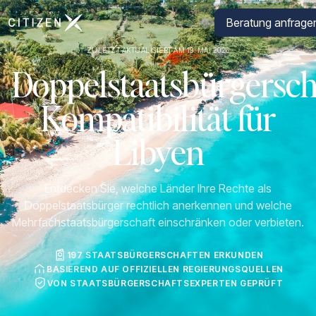
Zur Startseite von CitizenX
Beratung anfrage
ZULETZT AKTUALISIERT AM 19. MAI 2026
Doppelstaatsbürgersch
Kompatibilität für
Libyen
Entdecken Sie, welche Länder Ihre Rechte als
Doppelstaatsbürger rechtlich anerkennen und welche
Mehrfachstaatsbürgerschaft einschränken oder verbieten.
197 STAATSBÜRGERSCHAFTEN ERKUNDEN
BASIEREND AUF OFFIZIELLEN REGIERUNGSQUELLEN
VON STAATSBÜRGERSCHAFTSEXPERTEN GEPRÜFT