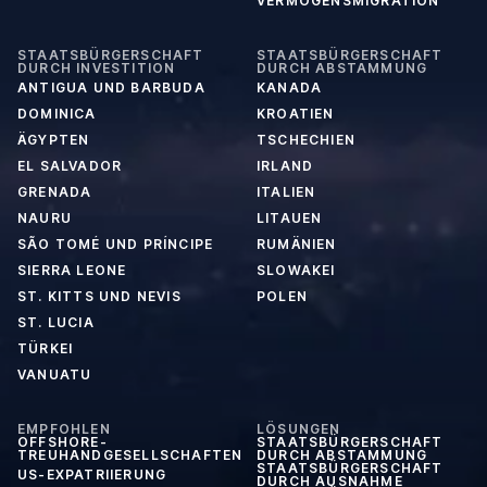
VERMÖGENSMIGRATION
STAATSBÜRGERSCHAFT
STAATSBÜRGERSCHAFT
DURCH INVESTITION
DURCH ABSTAMMUNG
ANTIGUA UND BARBUDA
KANADA
DOMINICA
KROATIEN
ÄGYPTEN
TSCHECHIEN
EL SALVADOR
IRLAND
GRENADA
ITALIEN
NAURU
LITAUEN
SÃO TOMÉ UND PRÍNCIPE
RUMÄNIEN
SIERRA LEONE
SLOWAKEI
ST. KITTS UND NEVIS
POLEN
ST. LUCIA
TÜRKEI
VANUATU
EMPFOHLEN
LÖSUNGEN
OFFSHORE-
STAATSBÜRGERSCHAFT
TREUHANDGESELLSCHAFTEN
DURCH ABSTAMMUNG
STAATSBÜRGERSCHAFT
US-EXPATRIIERUNG
DURCH AUSNAHME