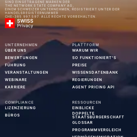
SIND EINGETRAGENE MARKEN DER
THE NETWORK STATE COMPANY AG,
EINEM SCHWEIZER UNTERNEHMEN, REGISTRIERT UNTER DER
HANDELSREGISTERNUMMER
CHE-385.997.597. ALLE RECHTE VORBEHALTEN.
UNTERNEHMEN
PLATTFORM
ÜBER UNS
WARUM WIR
BEWERTUNGEN
SO FUNKTIONIERT'S
FÜHRUNG
PREISE
VERANSTALTUNGEN
WISSENSDATENBANK
WEBINARE
REGIERUNGEN
KARRIERE
AGENT PRICING API
COMPLIANCE
RESSOURCEN
LIZENZIERUNG
EINBLICKE
DOPPELTE
BÜROS
STAATSBÜRGERSCHAFT
GLOSSAR
PROGRAMMVERGLEICH