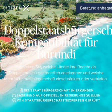
Zur Startseite von CitizenX
Beratung anfrage
ZULETZT AKTUALISIERT AM 19. MAI 2026
Doppelstaatsbürgersch
Kompatibilität für
Burundi
Entdecken Sie, welche Länder Ihre Rechte als
Doppelstaatsbürger rechtlich anerkennen und welche
Mehrfachstaatsbürgerschaft einschränken oder verbieten.
197 STAATSBÜRGERSCHAFTEN ERKUNDEN
BASIEREND AUF OFFIZIELLEN REGIERUNGSQUELLEN
VON STAATSBÜRGERSCHAFTSEXPERTEN GEPRÜFT