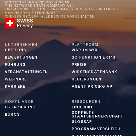
SIND EINGETRAGENE MARKEN DER
THE NETWORK STATE COMPANY AG,
EINEM SCHWEIZER UNTERNEHMEN, REGISTRIERT UNTER DER
HANDELSREGISTERNUMMER
CHE-385.997.597. ALLE RECHTE VORBEHALTEN.
UNTERNEHMEN
PLATTFORM
ÜBER UNS
WARUM WIR
BEWERTUNGEN
SO FUNKTIONIERT'S
FÜHRUNG
PREISE
VERANSTALTUNGEN
WISSENSDATENBANK
WEBINARE
REGIERUNGEN
KARRIERE
AGENT PRICING API
COMPLIANCE
RESSOURCEN
LIZENZIERUNG
EINBLICKE
DOPPELTE
BÜROS
STAATSBÜRGERSCHAFT
GLOSSAR
PROGRAMMVERGLEICH