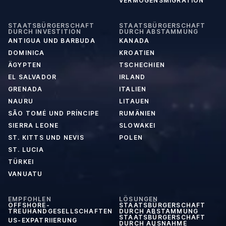
VERMÖGENSMIGRATION
STAATSBÜRGERSCHAFT
STAATSBÜRGERSCHAFT
DURCH INVESTITION
DURCH ABSTAMMUNG
ANTIGUA UND BARBUDA
KANADA
DOMINICA
KROATIEN
ÄGYPTEN
TSCHECHIEN
EL SALVADOR
IRLAND
GRENADA
ITALIEN
NAURU
LITAUEN
SÃO TOMÉ UND PRÍNCIPE
RUMÄNIEN
SIERRA LEONE
SLOWAKEI
ST. KITTS UND NEVIS
POLEN
ST. LUCIA
TÜRKEI
VANUATU
EMPFOHLEN
LÖSUNGEN
OFFSHORE-
STAATSBÜRGERSCHAFT
TREUHANDGESELLSCHAFTEN
DURCH ABSTAMMUNG
STAATSBÜRGERSCHAFT
US-EXPATRIIERUNG
DURCH AUSNAHME