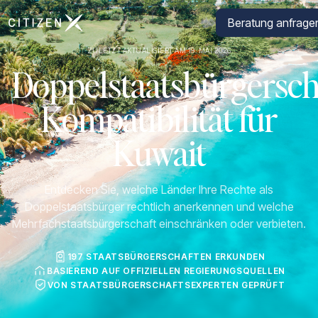
Zur Startseite von CitizenX
Beratung anfrage
ZULETZT AKTUALISIERT AM 19. MAI 2026
Doppelstaatsbürgersch
Kompatibilität für
Kuwait
Entdecken Sie, welche Länder Ihre Rechte als
Doppelstaatsbürger rechtlich anerkennen und welche
Mehrfachstaatsbürgerschaft einschränken oder verbieten.
197 STAATSBÜRGERSCHAFTEN ERKUNDEN
BASIEREND AUF OFFIZIELLEN REGIERUNGSQUELLEN
VON STAATSBÜRGERSCHAFTSEXPERTEN GEPRÜFT