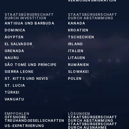
VERMÖGENSMIGRATION
STAATSBÜRGERSCHAFT
STAATSBÜRGERSCHAFT
DURCH INVESTITION
DURCH ABSTAMMUNG
ANTIGUA UND BARBUDA
KANADA
DOMINICA
KROATIEN
ÄGYPTEN
TSCHECHIEN
EL SALVADOR
IRLAND
GRENADA
ITALIEN
NAURU
LITAUEN
SÃO TOMÉ UND PRÍNCIPE
RUMÄNIEN
SIERRA LEONE
SLOWAKEI
ST. KITTS UND NEVIS
POLEN
ST. LUCIA
TÜRKEI
VANUATU
EMPFOHLEN
LÖSUNGEN
OFFSHORE-
STAATSBÜRGERSCHAFT
TREUHANDGESELLSCHAFTEN
DURCH ABSTAMMUNG
STAATSBÜRGERSCHAFT
US-EXPATRIIERUNG
DURCH AUSNAHME