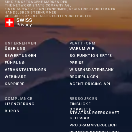
SIND EINGETRAGENE MARKEN DER
THE NETWORK STATE COMPANY AG,
EINEM SCHWEIZER UNTERNEHMEN, REGISTRIERT UNTER DER
HANDELSREGISTERNUMMER
CHE-385.997.597. ALLE RECHTE VORBEHALTEN.
UNTERNEHMEN
PLATTFORM
ÜBER UNS
WARUM WIR
BEWERTUNGEN
SO FUNKTIONIERT'S
FÜHRUNG
PREISE
VERANSTALTUNGEN
WISSENSDATENBANK
WEBINARE
REGIERUNGEN
KARRIERE
AGENT PRICING API
COMPLIANCE
RESSOURCEN
LIZENZIERUNG
EINBLICKE
DOPPELTE
BÜROS
STAATSBÜRGERSCHAFT
GLOSSAR
PROGRAMMVERGLEICH