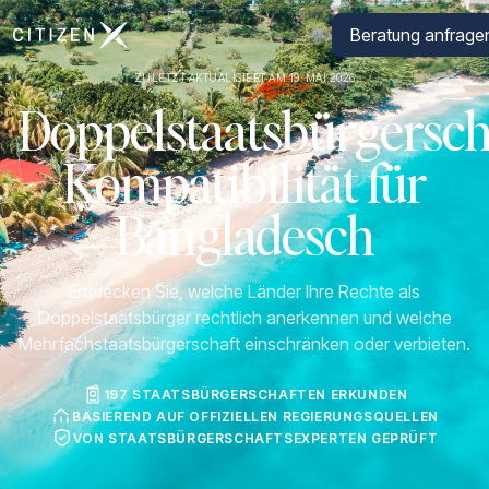
Zur Startseite von CitizenX
Beratung anfrage
ZULETZT AKTUALISIERT AM 19. MAI 2026
Doppelstaatsbürgersch
Kompatibilität für
Bangladesch
Entdecken Sie, welche Länder Ihre Rechte als
Doppelstaatsbürger rechtlich anerkennen und welche
Mehrfachstaatsbürgerschaft einschränken oder verbieten.
197 STAATSBÜRGERSCHAFTEN ERKUNDEN
BASIEREND AUF OFFIZIELLEN REGIERUNGSQUELLEN
VON STAATSBÜRGERSCHAFTSEXPERTEN GEPRÜFT