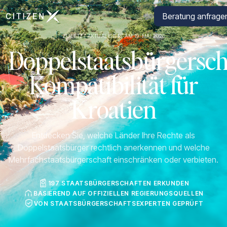
Zur Startseite von CitizenX
Beratung anfrage
ZULETZT AKTUALISIERT AM 19. MAI 2026
Doppelstaatsbürgersch
Kompatibilität für
Kroatien
Entdecken Sie, welche Länder Ihre Rechte als
Doppelstaatsbürger rechtlich anerkennen und welche
Mehrfachstaatsbürgerschaft einschränken oder verbieten.
197 STAATSBÜRGERSCHAFTEN ERKUNDEN
BASIEREND AUF OFFIZIELLEN REGIERUNGSQUELLEN
VON STAATSBÜRGERSCHAFTSEXPERTEN GEPRÜFT