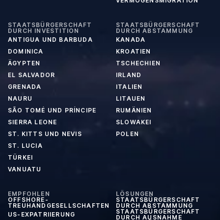
VERMÖGENSMIGRATION
STAATSBÜRGERSCHAFT
STAATSBÜRGERSCHAFT
DURCH INVESTITION
DURCH ABSTAMMUNG
ANTIGUA UND BARBUDA
KANADA
DOMINICA
KROATIEN
ÄGYPTEN
TSCHECHIEN
EL SALVADOR
IRLAND
GRENADA
ITALIEN
NAURU
LITAUEN
SÃO TOMÉ UND PRÍNCIPE
RUMÄNIEN
SIERRA LEONE
SLOWAKEI
ST. KITTS UND NEVIS
POLEN
ST. LUCIA
TÜRKEI
VANUATU
EMPFOHLEN
LÖSUNGEN
OFFSHORE-
STAATSBÜRGERSCHAFT
TREUHANDGESELLSCHAFTEN
DURCH ABSTAMMUNG
STAATSBÜRGERSCHAFT
US-EXPATRIIERUNG
DURCH AUSNAHME