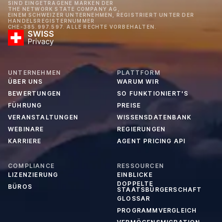
SIND EINGETRAGENE MARKEN DER
THE NETWORK STATE COMPANY AG,
EINEM SCHWEIZER UNTERNEHMEN, REGISTRIERT UNTER DER
HANDELSREGISTERNUMMER
CHE-385.997.597. ALLE RECHTE VORBEHALTEN.
UNTERNEHMEN
PLATTFORM
ÜBER UNS
WARUM WIR
BEWERTUNGEN
SO FUNKTIONIERT'S
FÜHRUNG
PREISE
VERANSTALTUNGEN
WISSENSDATENBANK
WEBINARE
REGIERUNGEN
KARRIERE
AGENT PRICING API
COMPLIANCE
RESSOURCEN
LIZENZIERUNG
EINBLICKE
DOPPELTE
BÜROS
STAATSBÜRGERSCHAFT
GLOSSAR
PROGRAMMVERGLEICH