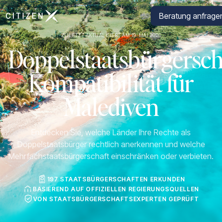
Zur Startseite von CitizenX
Beratung anfrage
ZULETZT AKTUALISIERT AM 19. MAI 2026
Doppelstaatsbürgersch
Kompatibilität für
Malediven
Entdecken Sie, welche Länder Ihre Rechte als
Doppelstaatsbürger rechtlich anerkennen und welche
Mehrfachstaatsbürgerschaft einschränken oder verbieten.
197 STAATSBÜRGERSCHAFTEN ERKUNDEN
BASIEREND AUF OFFIZIELLEN REGIERUNGSQUELLEN
VON STAATSBÜRGERSCHAFTSEXPERTEN GEPRÜFT