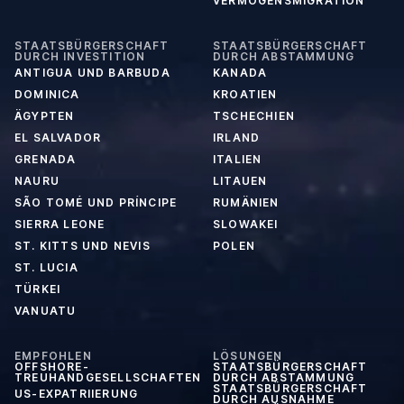
VERMÖGENSMIGRATION
STAATSBÜRGERSCHAFT
STAATSBÜRGERSCHAFT
DURCH INVESTITION
DURCH ABSTAMMUNG
ANTIGUA UND BARBUDA
KANADA
DOMINICA
KROATIEN
ÄGYPTEN
TSCHECHIEN
EL SALVADOR
IRLAND
GRENADA
ITALIEN
NAURU
LITAUEN
SÃO TOMÉ UND PRÍNCIPE
RUMÄNIEN
SIERRA LEONE
SLOWAKEI
ST. KITTS UND NEVIS
POLEN
ST. LUCIA
TÜRKEI
VANUATU
EMPFOHLEN
LÖSUNGEN
OFFSHORE-
STAATSBÜRGERSCHAFT
TREUHANDGESELLSCHAFTEN
DURCH ABSTAMMUNG
STAATSBÜRGERSCHAFT
US-EXPATRIIERUNG
DURCH AUSNAHME