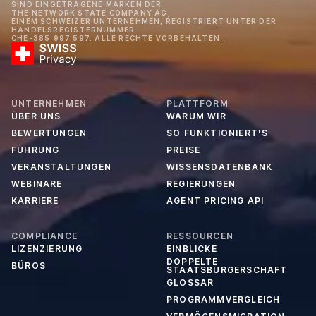
SIND EINGETRAGENE MARKEN DER
THE NETWORK STATE COMPANY AG,
EINEM SCHWEIZER UNTERNEHMEN, REGISTRIERT UNTER DER
HANDELSREGISTERNUMMER
CHE-385.997.597. ALLE RECHTE VORBEHALTEN.
UNTERNEHMEN
PLATTFORM
ÜBER UNS
WARUM WIR
BEWERTUNGEN
SO FUNKTIONIERT'S
FÜHRUNG
PREISE
VERANSTALTUNGEN
WISSENSDATENBANK
WEBINARE
REGIERUNGEN
KARRIERE
AGENT PRICING API
COMPLIANCE
RESSOURCEN
LIZENZIERUNG
EINBLICKE
DOPPELTE
BÜROS
STAATSBÜRGERSCHAFT
GLOSSAR
PROGRAMMVERGLEICH