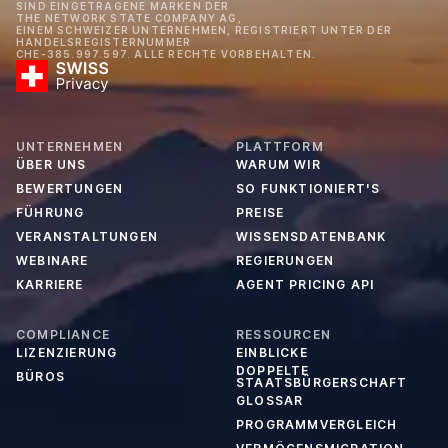
SIND EINGETRAGENE MARKEN DER
THE NETWORK STATE COMPANY AG,
EINEM SCHWEIZER UNTERNEHMEN, REGISTRIERT UNTER DER
HANDELSREGISTERNUMMER
CHE-385.997.597. ALLE RECHTE VORBEHALTEN.
UNTERNEHMEN
PLATTFORM
ÜBER UNS
WARUM WIR
BEWERTUNGEN
SO FUNKTIONIERT'S
FÜHRUNG
PREISE
VERANSTALTUNGEN
WISSENSDATENBANK
WEBINARE
REGIERUNGEN
KARRIERE
AGENT PRICING API
COMPLIANCE
RESSOURCEN
LIZENZIERUNG
EINBLICKE
DOPPELTE
BÜROS
STAATSBÜRGERSCHAFT
GLOSSAR
PROGRAMMVERGLEICH