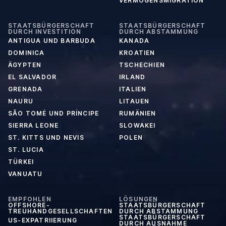
VERMÖGENSMIGRATION
STAATSBÜRGERSCHAFT
STAATSBÜRGERSCHAFT
DURCH INVESTITION
DURCH ABSTAMMUNG
ANTIGUA UND BARBUDA
KANADA
DOMINICA
KROATIEN
ÄGYPTEN
TSCHECHIEN
EL SALVADOR
IRLAND
GRENADA
ITALIEN
NAURU
LITAUEN
SÃO TOMÉ UND PRÍNCIPE
RUMÄNIEN
SIERRA LEONE
SLOWAKEI
ST. KITTS UND NEVIS
POLEN
ST. LUCIA
TÜRKEI
VANUATU
EMPFOHLEN
LÖSUNGEN
OFFSHORE-
STAATSBÜRGERSCHAFT
TREUHANDGESELLSCHAFTEN
DURCH ABSTAMMUNG
STAATSBÜRGERSCHAFT
US-EXPATRIIERUNG
DURCH AUSNAHME