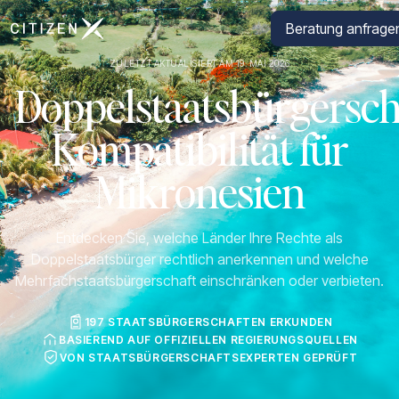
Zur Startseite von CitizenX
Beratung anfrage
ZULETZT AKTUALISIERT AM 19. MAI 2026
Doppelstaatsbürgersch
Kompatibilität für
Mikronesien
Entdecken Sie, welche Länder Ihre Rechte als
Doppelstaatsbürger rechtlich anerkennen und welche
Mehrfachstaatsbürgerschaft einschränken oder verbieten.
197 STAATSBÜRGERSCHAFTEN ERKUNDEN
BASIEREND AUF OFFIZIELLEN REGIERUNGSQUELLEN
VON STAATSBÜRGERSCHAFTSEXPERTEN GEPRÜFT