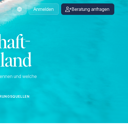
Anmelden
Beratung anfragen
German
aft-
iland
rkennen und welche
IERUNGSQUELLEN