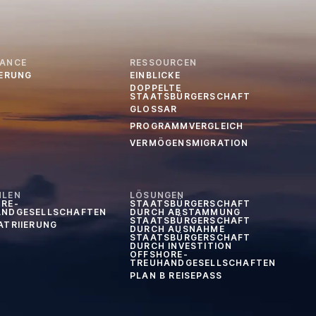
IANCE
RESSOURCEN
IERUNG
EINBLICKE
DOPPELTE
STAATSBÜRGERSCHAFT
GLOSSAR
PROGRAMMVERGLEICH
VERMÖGENSMIGRATION
HLEN
LÖSUNGEN
RE-
STAATSBÜRGERSCHAFT
ANDGESELLSCHAFTEN
DURCH ABSTAMMUNG
STAATSBÜRGERSCHAFT
ATRIIERUNG
DURCH AUSNAHME
STAATSBÜRGERSCHAFT
DURCH INVESTITION
OFFSHORE-
TREUHANDGESELLSCHAFTEN
PLAN B REISEPASS