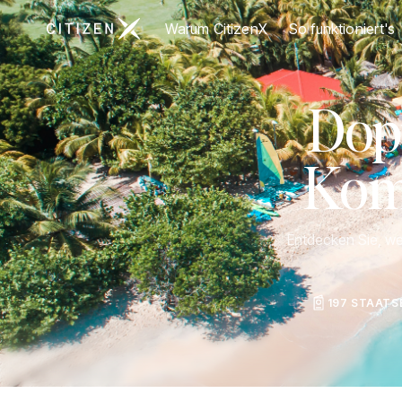
Zur Startseite von CitizenX
Warum CitizenX
So funktioniert's
Dop
Komp
Entdecken Sie, we
197 STAAT