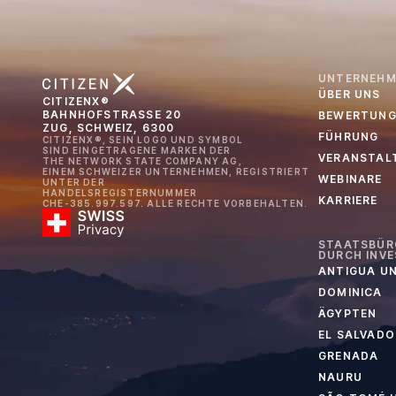
UNTERNEHM
ÜBER UNS
CITIZENX®
BAHNHOFSTRASSE 20
BEWERTUNG
ZUG, SCHWEIZ, 6300
FÜHRUNG
CITIZENX®, SEIN LOGO UND SYMBOL
SIND EINGETRAGENE MARKEN DER
VERANSTAL
THE NETWORK STATE COMPANY AG,
EINEM SCHWEIZER UNTERNEHMEN, REGISTRIERT
WEBINARE
UNTER DER
HANDELSREGISTERNUMMER
KARRIERE
CHE-385.997.597. ALLE RECHTE VORBEHALTEN.
STAATSBÜR
DURCH INVE
ANTIGUA U
DOMINICA
ÄGYPTEN
EL SALVADO
GRENADA
NAURU