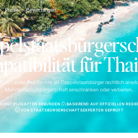
Preise
Bewertungen
ZULETZT AKTUALISIERT AM 19. MAI 2026
pelstaatsbürgersch
atibilität für Tha
lche Länder Ihre Rechte als Doppelstaatsbürger rechtlich ane
Mehrfachstaatsbürgerschaft einschränken oder verbieten.
SBÜRGERSCHAFTEN ERKUNDEN
BASIEREND AUF OFFIZIELLEN REG
VON STAATSBÜRGERSCHAFTSEXPERTEN GEPRÜFT