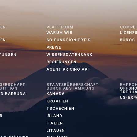
EN
PLATTFORM
COMPL
WARUM WIR
LIZENZ
EN
SO FUNKTIONIERT'S
BÜROS
PREISE
TUNGEN
WISSENSDATENBANK
REGIERUNGEN
AGENT PRICING API
GERSCHAFT
STAATSBÜRGERSCHAFT
EMPFO
STITION
DURCH ABSTAMMUNG
OFFSHO
TREUH
ND BARBUDA
KANADA
US-EXP
KROATIEN
TSCHECHIEN
R
IRLAND
ITALIEN
LITAUEN