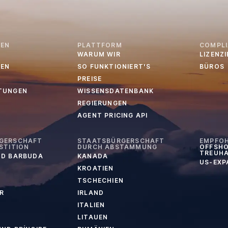
EN
PLATTFORM
COMPL
WARUM WIR
LIZENZ
EN
SO FUNKTIONIERT'S
BÜROS
PREISE
TUNGEN
WISSENSDATENBANK
REGIERUNGEN
AGENT PRICING API
GERSCHAFT
STAATSBÜRGERSCHAFT
EMPFO
STITION
DURCH ABSTAMMUNG
OFFSHO
TREUH
ND BARBUDA
KANADA
US-EXP
KROATIEN
TSCHECHIEN
R
IRLAND
ITALIEN
LITAUEN