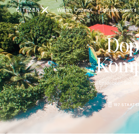
Zur Startseite von CitizenX
Warum CitizenX
So funktioniert's
Dop
Kompa
Entdecken Sie, we
197 STAAT