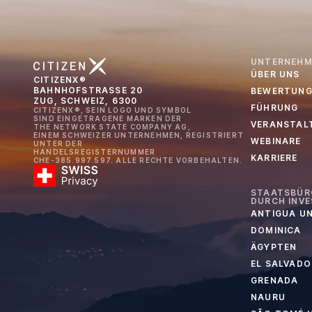
UNTERNEHM
ÜBER UNS
CITIZENX®
BAHNHOFSTRASSE 20
BEWERTUNG
ZUG, SCHWEIZ, 6300
FÜHRUNG
CITIZENX®, SEIN LOGO UND SYMBOL
SIND EINGETRAGENE MARKEN DER
VERANSTAL
THE NETWORK STATE COMPANY AG,
EINEM SCHWEIZER UNTERNEHMEN, REGISTRIERT
WEBINARE
UNTER DER
HANDELSREGISTERNUMMER
KARRIERE
CHE-385.997.597. ALLE RECHTE VORBEHALTEN.
STAATSBÜR
DURCH INVE
ANTIGUA U
DOMINICA
ÄGYPTEN
EL SALVADO
GRENADA
NAURU