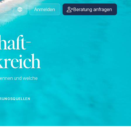
Anmelden
Beratung anfragen
German
aft-
kreich
rkennen und welche
IERUNGSQUELLEN