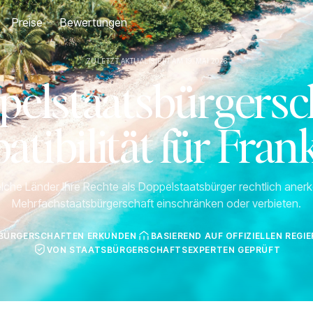
Preise
Bewertungen
ZULETZT AKTUALISIERT AM 19. MAI 2026
pelstaatsbürgersch
tibilität für Fran
lche Länder Ihre Rechte als Doppelstaatsbürger rechtlich ane
Mehrfachstaatsbürgerschaft einschränken oder verbieten.
SBÜRGERSCHAFTEN ERKUNDEN
BASIEREND AUF OFFIZIELLEN REG
VON STAATSBÜRGERSCHAFTSEXPERTEN GEPRÜFT