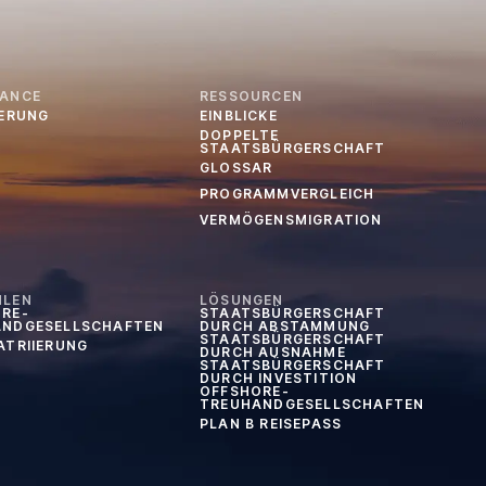
IANCE
RESSOURCEN
IERUNG
EINBLICKE
DOPPELTE
STAATSBÜRGERSCHAFT
GLOSSAR
PROGRAMMVERGLEICH
VERMÖGENSMIGRATION
HLEN
LÖSUNGEN
RE-
STAATSBÜRGERSCHAFT
ANDGESELLSCHAFTEN
DURCH ABSTAMMUNG
STAATSBÜRGERSCHAFT
ATRIIERUNG
DURCH AUSNAHME
STAATSBÜRGERSCHAFT
DURCH INVESTITION
OFFSHORE-
TREUHANDGESELLSCHAFTEN
PLAN B REISEPASS