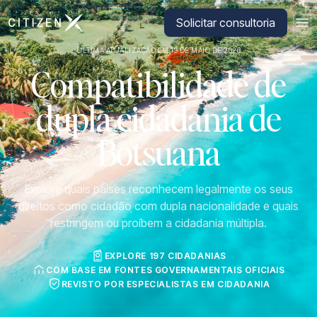
Ir para a página inicial da CitizenX
Solicitar consultoria
ÚLTIMA ATUALIZAÇÃO EM 19 DE MAIO DE 2026
Compatibilidade de
dupla cidadania de
Botsuana
Explore quais países reconhecem legalmente os seus
direitos como cidadão com dupla nacionalidade e quais
restringem ou proíbem a cidadania múltipla.
EXPLORE 197 CIDADANIAS
COM BASE EM FONTES GOVERNAMENTAIS OFICIAIS
REVISTO POR ESPECIALISTAS EM CIDADANIA