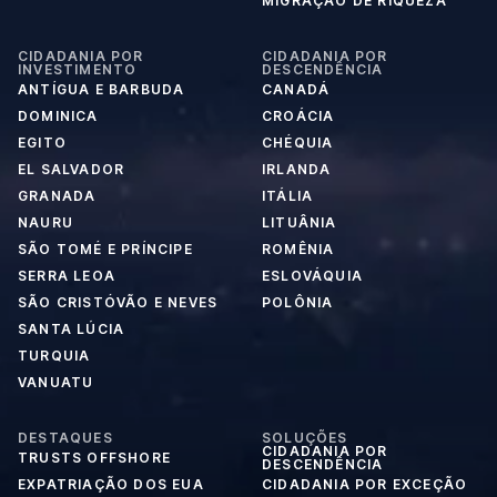
MIGRAÇÃO DE RIQUEZA
CIDADANIA POR
CIDADANIA POR
INVESTIMENTO
DESCENDÊNCIA
ANTÍGUA E BARBUDA
CANADÁ
DOMINICA
CROÁCIA
EGITO
CHÉQUIA
EL SALVADOR
IRLANDA
GRANADA
ITÁLIA
NAURU
LITUÂNIA
SÃO TOMÉ E PRÍNCIPE
ROMÊNIA
SERRA LEOA
ESLOVÁQUIA
SÃO CRISTÓVÃO E NEVES
POLÔNIA
SANTA LÚCIA
TURQUIA
VANUATU
DESTAQUES
SOLUÇÕES
CIDADANIA POR
TRUSTS OFFSHORE
DESCENDÊNCIA
EXPATRIAÇÃO DOS EUA
CIDADANIA POR EXCEÇÃO