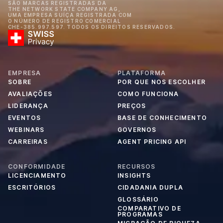
SÃO MARCAS REGISTRADAS DA
THE NETWORK STATE COMPANY AG,
UMA EMPRESA SUÍÇA REGISTRADA COM
O NÚMERO DE REGISTRO COMERCIAL
CHE-385.997.597. TODOS OS DIREITOS RESERVADOS.
EMPRESA
PLATAFORMA
SOBRE
POR QUE NOS ESCOLHER
AVALIAÇÕES
COMO FUNCIONA
LIDERANÇA
PREÇOS
EVENTOS
BASE DE CONHECIMENTO
WEBINARS
GOVERNOS
CARREIRAS
AGENT PRICING API
CONFORMIDADE
RECURSOS
LICENCIAMENTO
INSIGHTS
ESCRITÓRIOS
CIDADANIA DUPLA
GLOSSÁRIO
COMPARATIVO DE
PROGRAMAS