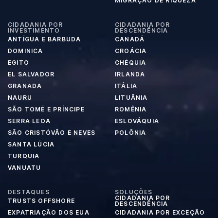
MIGRAÇÃO DE RIQUEZA
CIDADANIA POR
CIDADANIA POR
INVESTIMENTO
DESCENDÊNCIA
ANTÍGUA E BARBUDA
CANADÁ
DOMINICA
CROÁCIA
EGITO
CHÉQUIA
EL SALVADOR
IRLANDA
GRANADA
ITÁLIA
NAURU
LITUÂNIA
SÃO TOMÉ E PRÍNCIPE
ROMÊNIA
SERRA LEOA
ESLOVÁQUIA
SÃO CRISTÓVÃO E NEVES
POLÔNIA
SANTA LÚCIA
TURQUIA
VANUATU
DESTAQUES
SOLUÇÕES
CIDADANIA POR
TRUSTS OFFSHORE
DESCENDÊNCIA
EXPATRIAÇÃO DOS EUA
CIDADANIA POR EXCEÇÃO