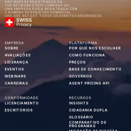
SÃO MARCAS REGISTRADAS DA
THE NETWORK STATE COMPANY AG,
UMA EMPRESA SUÍÇA REGISTRADA COM
O NÚMERO DE REGISTRO COMERCIAL
CHE-385.997.597. TODOS OS DIREITOS RESERVADOS.
EMPRESA
PLATAFORMA
SOBRE
POR QUE NOS ESCOLHER
AVALIAÇÕES
COMO FUNCIONA
LIDERANÇA
PREÇOS
EVENTOS
BASE DE CONHECIMENTO
WEBINARS
GOVERNOS
CARREIRAS
AGENT PRICING API
CONFORMIDADE
RECURSOS
LICENCIAMENTO
INSIGHTS
ESCRITÓRIOS
CIDADANIA DUPLA
GLOSSÁRIO
COMPARATIVO DE
PROGRAMAS