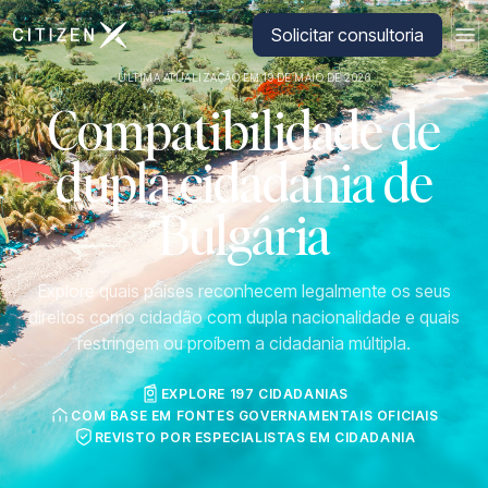
Ir para a página inicial da CitizenX
Solicitar consultoria
ÚLTIMA ATUALIZAÇÃO EM 19 DE MAIO DE 2026
Compatibilidade de
dupla cidadania de
Bulgária
Explore quais países reconhecem legalmente os seus
direitos como cidadão com dupla nacionalidade e quais
restringem ou proíbem a cidadania múltipla.
EXPLORE 197 CIDADANIAS
COM BASE EM FONTES GOVERNAMENTAIS OFICIAIS
REVISTO POR ESPECIALISTAS EM CIDADANIA