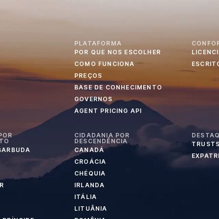
PLATAFORMA
CONFO
POR QUE NOS ESCOLHER
LICENC
S
COMO FUNCIONA
ESCRIT
PREÇOS
BASE DE CONHECIMENTO
GOVERNOS
AGENT PRICING API
POR
CIDADANIA POR
DESTA
NTO
DESCENDÊNCIA
TRUSTS
 BARBUDA
CANADÁ
EXPATR
CROÁCIA
CHÉQUIA
R
IRLANDA
ITÁLIA
LITUÂNIA