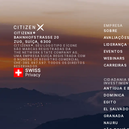
EMPRESA
SOBRE
CITIZENX®
BAHNHOFSTRASSE 20
AVALIAÇÕE
ZUG, SUÍÇA, 6300
LIDERANÇA
CITIZENX®, SEU LOGOTIPO E ÍCONE
SÃO MARCAS REGISTRADAS DA
EVENTOS
THE NETWORK STATE COMPANY AG,
UMA EMPRESA SUÍÇA REGISTRADA COM
WEBINARS
O NÚMERO DE REGISTRO COMERCIAL
CHE-385.997.597. TODOS OS DIREITOS
CARREIRAS
RESERVADOS.
CIDADANIA 
INVESTIME
ANTÍGUA E
DOMINICA
EGITO
EL SALVADO
GRANADA
NAURU