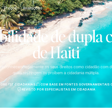
Preços
Avaliações
ÚLTIMA ATUALIZAÇÃO EM 19 DE MAIO DE 2026
ilidade de dupla 
de Haiti
s reconhecem legalmente os seus direitos como cidadão com d
quais restringem ou proíbem a cidadania múltipla.
LORE 197 CIDADANIAS
COM BASE EM FONTES GOVERNAMENTAIS O
REVISTO POR ESPECIALISTAS EM CIDADANIA