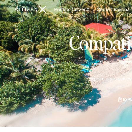
Ir para a página inicial da CitizenX
Por que CitizenX
Como funciona
Compatib
Explore quais paíse
EXP