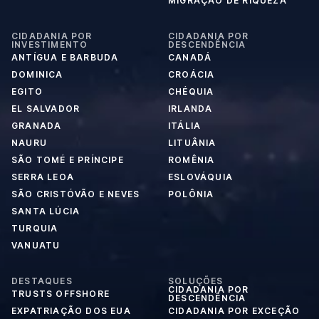
MIGRAÇÃO DE RIQUEZA
CIDADANIA POR
CIDADANIA POR
INVESTIMENTO
DESCENDÊNCIA
ANTÍGUA E BARBUDA
CANADÁ
DOMINICA
CROÁCIA
EGITO
CHÉQUIA
EL SALVADOR
IRLANDA
GRANADA
ITÁLIA
NAURU
LITUÂNIA
SÃO TOMÉ E PRÍNCIPE
ROMÊNIA
SERRA LEOA
ESLOVÁQUIA
SÃO CRISTÓVÃO E NEVES
POLÔNIA
SANTA LÚCIA
TURQUIA
VANUATU
DESTAQUES
SOLUÇÕES
CIDADANIA POR
TRUSTS OFFSHORE
DESCENDÊNCIA
EXPATRIAÇÃO DOS EUA
CIDADANIA POR EXCEÇÃO