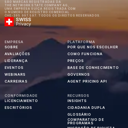
SÃO MARCAS REGISTRADAS DA
THE NETWORK STATE COMPANY AG,
UMA EMPRESA SUÍÇA REGISTRADA COM
O NÚMERO DE REGISTRO COMERCIAL
CHE-385.997.597. TODOS OS DIREITOS RESERVADOS.
EMPRESA
PLATAFORMA
SOBRE
POR QUE NOS ESCOLHER
AVALIAÇÕES
COMO FUNCIONA
LIDERANÇA
PREÇOS
EVENTOS
BASE DE CONHECIMENTO
WEBINARS
GOVERNOS
CARREIRAS
AGENT PRICING API
CONFORMIDADE
RECURSOS
LICENCIAMENTO
INSIGHTS
ESCRITÓRIOS
CIDADANIA DUPLA
GLOSSÁRIO
COMPARATIVO DE
PROGRAMAS