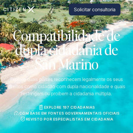
Ir para a página inicial da CitizenX
Solicitar consultoria
ÚLTIMA ATUALIZAÇÃO EM 19 DE MAIO DE 2026
Compatibilidade de
dupla cidadania de
San Marino
Explore quais países reconhecem legalmente os seus
direitos como cidadão com dupla nacionalidade e quais
restringem ou proíbem a cidadania múltipla.
EXPLORE 197 CIDADANIAS
COM BASE EM FONTES GOVERNAMENTAIS OFICIAIS
REVISTO POR ESPECIALISTAS EM CIDADANIA