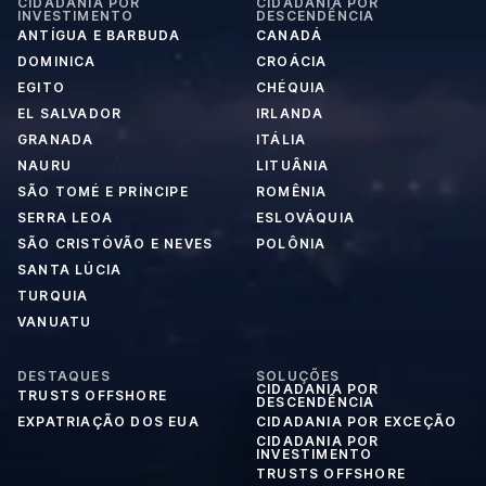
CIDADANIA POR
CIDADANIA POR
INVESTIMENTO
DESCENDÊNCIA
ANTÍGUA E BARBUDA
CANADÁ
DOMINICA
CROÁCIA
EGITO
CHÉQUIA
EL SALVADOR
IRLANDA
GRANADA
ITÁLIA
NAURU
LITUÂNIA
SÃO TOMÉ E PRÍNCIPE
ROMÊNIA
SERRA LEOA
ESLOVÁQUIA
SÃO CRISTÓVÃO E NEVES
POLÔNIA
SANTA LÚCIA
TURQUIA
VANUATU
DESTAQUES
SOLUÇÕES
CIDADANIA POR
TRUSTS OFFSHORE
DESCENDÊNCIA
EXPATRIAÇÃO DOS EUA
CIDADANIA POR EXCEÇÃO
CIDADANIA POR
INVESTIMENTO
TRUSTS OFFSHORE