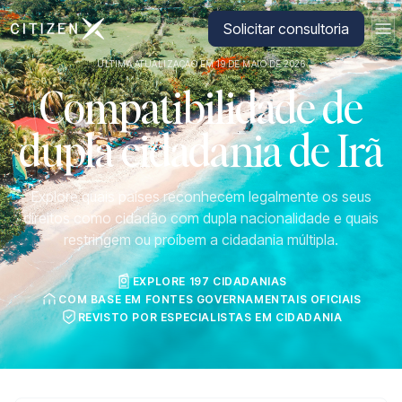
Ir para a página inicial da CitizenX
Solicitar consultoria
ÚLTIMA ATUALIZAÇÃO EM 19 DE MAIO DE 2026
Compatibilidade de
dupla cidadania de Irã
Explore quais países reconhecem legalmente os seus
direitos como cidadão com dupla nacionalidade e quais
restringem ou proíbem a cidadania múltipla.
EXPLORE 197 CIDADANIAS
COM BASE EM FONTES GOVERNAMENTAIS OFICIAIS
REVISTO POR ESPECIALISTAS EM CIDADANIA