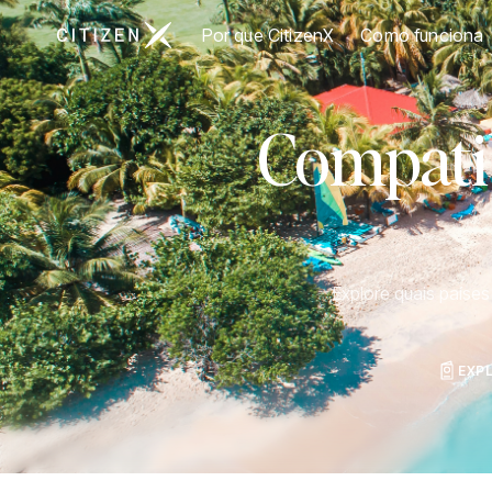
Ir para a página inicial da CitizenX
Por que CitizenX
Como funciona
Compatib
Explore quais paíse
EXP