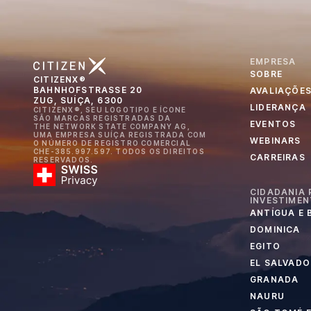
EMPRESA
SOBRE
CITIZENX®
BAHNHOFSTRASSE 20
AVALIAÇÕE
ZUG, SUÍÇA, 6300
LIDERANÇA
CITIZENX®, SEU LOGOTIPO E ÍCONE
SÃO MARCAS REGISTRADAS DA
EVENTOS
THE NETWORK STATE COMPANY AG,
UMA EMPRESA SUÍÇA REGISTRADA COM
WEBINARS
O NÚMERO DE REGISTRO COMERCIAL
CHE-385.997.597. TODOS OS DIREITOS
CARREIRAS
RESERVADOS.
CIDADANIA 
INVESTIME
ANTÍGUA E
DOMINICA
EGITO
EL SALVADO
GRANADA
NAURU