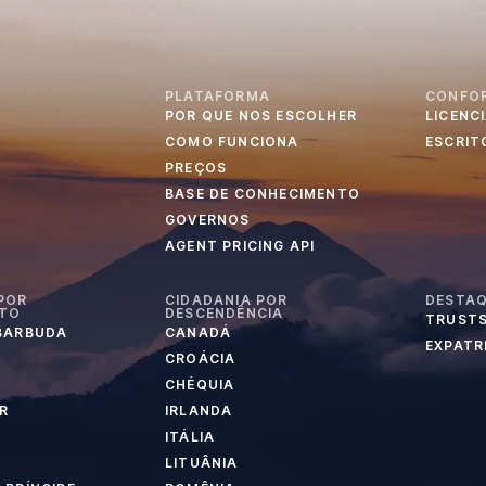
PLATAFORMA
CONFO
POR QUE NOS ESCOLHER
LICENC
S
COMO FUNCIONA
ESCRIT
PREÇOS
BASE DE CONHECIMENTO
GOVERNOS
AGENT PRICING API
POR
CIDADANIA POR
DESTA
NTO
DESCENDÊNCIA
TRUSTS
 BARBUDA
CANADÁ
EXPATR
CROÁCIA
CHÉQUIA
R
IRLANDA
ITÁLIA
LITUÂNIA