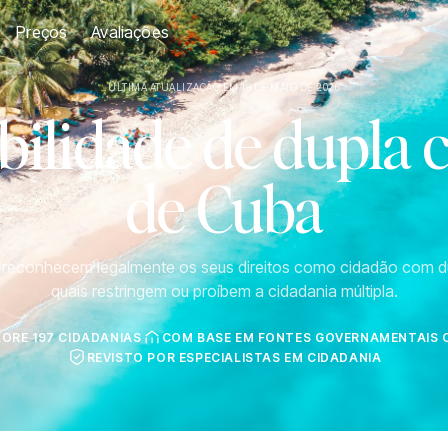
Preços
Avaliações
ÚLTIMA ATUALIZAÇÃO EM 19 DE MAIO DE 2026
ilidade de dupla 
de Cuba
s reconhecem legalmente os seus direitos como cidadão com d
quais restringem ou proíbem a cidadania múltipla.
LORE 197 CIDADANIAS
COM BASE EM FONTES GOVERNAMENTAIS O
REVISTO POR ESPECIALISTAS EM CIDADANIA