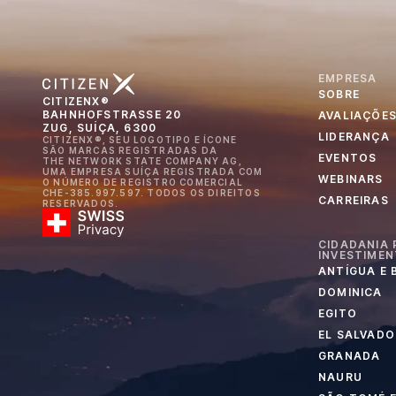
EMPRESA
SOBRE
CITIZENX®
BAHNHOFSTRASSE 20
AVALIAÇÕE
ZUG, SUÍÇA, 6300
LIDERANÇA
CITIZENX®, SEU LOGOTIPO E ÍCONE
SÃO MARCAS REGISTRADAS DA
EVENTOS
THE NETWORK STATE COMPANY AG,
UMA EMPRESA SUÍÇA REGISTRADA COM
WEBINARS
O NÚMERO DE REGISTRO COMERCIAL
CHE-385.997.597. TODOS OS DIREITOS
CARREIRAS
RESERVADOS.
CIDADANIA 
INVESTIME
ANTÍGUA E
DOMINICA
EGITO
EL SALVADO
GRANADA
NAURU