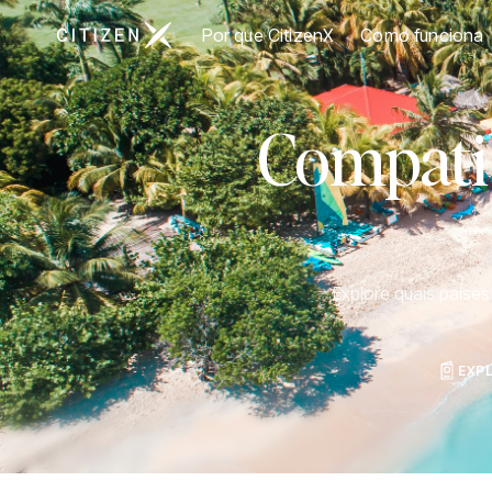
Ir para a página inicial da CitizenX
Por que CitizenX
Como funciona
Compatib
Explore quais paíse
EXP