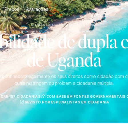
Preços
Avaliações
ÚLTIMA ATUALIZAÇÃO EM 19 DE MAIO DE 2026
ilidade de dupla 
de Uganda
s reconhecem legalmente os seus direitos como cidadão com d
quais restringem ou proíbem a cidadania múltipla.
LORE 197 CIDADANIAS
COM BASE EM FONTES GOVERNAMENTAIS O
REVISTO POR ESPECIALISTAS EM CIDADANIA