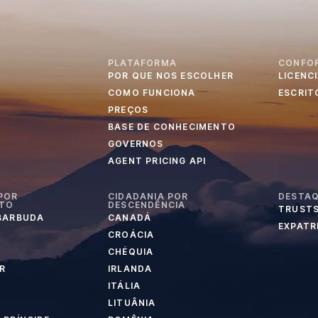
PLATAFORMA
CONFO
POR QUE NOS ESCOLHER
LICENC
S
COMO FUNCIONA
ESCRIT
PREÇOS
BASE DE CONHECIMENTO
GOVERNOS
AGENT PRICING API
POR
CIDADANIA POR
DESTA
NTO
DESCENDÊNCIA
TRUSTS
 BARBUDA
CANADÁ
EXPATR
CROÁCIA
CHÉQUIA
R
IRLANDA
ITÁLIA
LITUÂNIA