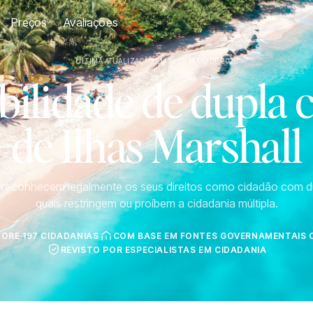
Preços
Avaliações
ÚLTIMA ATUALIZAÇÃO EM 19 DE MAIO DE 2026
ilidade de dupla 
de Ilhas Marshall
s reconhecem legalmente os seus direitos como cidadão com d
quais restringem ou proíbem a cidadania múltipla.
LORE 197 CIDADANIAS
COM BASE EM FONTES GOVERNAMENTAIS O
REVISTO POR ESPECIALISTAS EM CIDADANIA