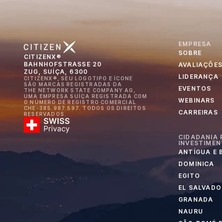
EMPRESA
SOBRE
CITIZENX®
BAHNHOFSTRASSE 20
AVALIAÇÕE
ZUG, SUÍÇA, 6300
LIDERANÇA
CITIZENX®, SEU LOGOTIPO E ÍCONE
SÃO MARCAS REGISTRADAS DA
EVENTOS
THE NETWORK STATE COMPANY AG,
UMA EMPRESA SUÍÇA REGISTRADA COM
WEBINARS
O NÚMERO DE REGISTRO COMERCIAL
CHE-385.997.597. TODOS OS DIREITOS
CARREIRAS
RESERVADOS.
CIDADANIA 
INVESTIME
ANTÍGUA E
DOMINICA
EGITO
EL SALVADO
GRANADA
NAURU