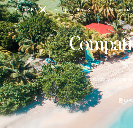
Ir para a página inicial da CitizenX
Por que CitizenX
Como funciona
Compatib
Explore quais paíse
EXP