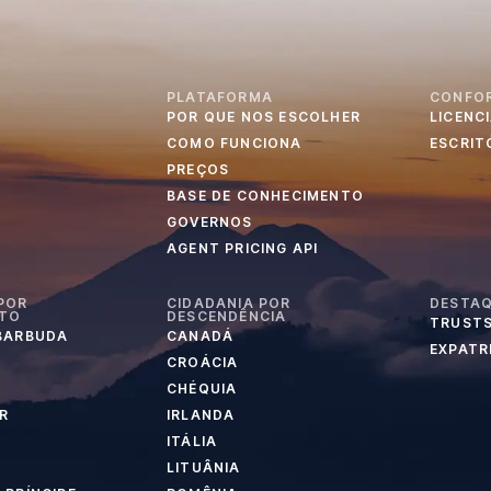
PLATAFORMA
CONFO
POR QUE NOS ESCOLHER
LICENC
S
COMO FUNCIONA
ESCRIT
PREÇOS
BASE DE CONHECIMENTO
GOVERNOS
AGENT PRICING API
POR
CIDADANIA POR
DESTA
NTO
DESCENDÊNCIA
TRUSTS
 BARBUDA
CANADÁ
EXPATR
CROÁCIA
CHÉQUIA
R
IRLANDA
ITÁLIA
LITUÂNIA