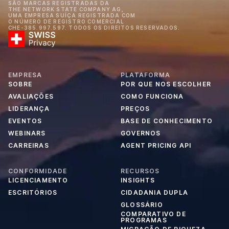
SÃO MARCAS REGISTRADAS DA
THE NETWORK STATE COMPANY AG,
UMA EMPRESA SUÍÇA REGISTRADA COM
O NÚMERO DE REGISTRO COMERCIAL
CHE-385.997.597. TODOS OS DIREITOS RESERVADOS.
EMPRESA
PLATAFORMA
SOBRE
POR QUE NOS ESCOLHER
AVALIAÇÕES
COMO FUNCIONA
LIDERANÇA
PREÇOS
EVENTOS
BASE DE CONHECIMENTO
WEBINARS
GOVERNOS
CARREIRAS
AGENT PRICING API
CONFORMIDADE
RECURSOS
LICENCIAMENTO
INSIGHTS
ESCRITÓRIOS
CIDADANIA DUPLA
GLOSSÁRIO
COMPARATIVO DE
PROGRAMAS