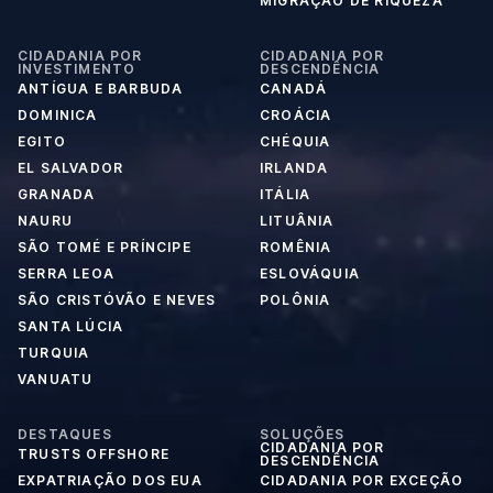
MIGRAÇÃO DE RIQUEZA
CIDADANIA POR
CIDADANIA POR
INVESTIMENTO
DESCENDÊNCIA
ANTÍGUA E BARBUDA
CANADÁ
DOMINICA
CROÁCIA
EGITO
CHÉQUIA
EL SALVADOR
IRLANDA
GRANADA
ITÁLIA
NAURU
LITUÂNIA
SÃO TOMÉ E PRÍNCIPE
ROMÊNIA
SERRA LEOA
ESLOVÁQUIA
SÃO CRISTÓVÃO E NEVES
POLÔNIA
SANTA LÚCIA
TURQUIA
VANUATU
DESTAQUES
SOLUÇÕES
CIDADANIA POR
TRUSTS OFFSHORE
DESCENDÊNCIA
EXPATRIAÇÃO DOS EUA
CIDADANIA POR EXCEÇÃO