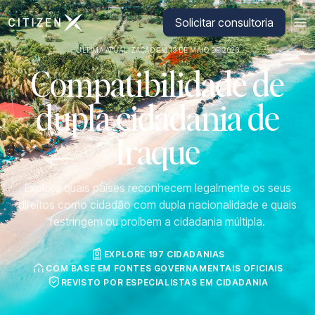
Ir para a página inicial da CitizenX
Solicitar consultoria
ÚLTIMA ATUALIZAÇÃO EM 19 DE MAIO DE 2026
Compatibilidade de
dupla cidadania de
Iraque
Explore quais países reconhecem legalmente os seus
direitos como cidadão com dupla nacionalidade e quais
restringem ou proíbem a cidadania múltipla.
EXPLORE 197 CIDADANIAS
COM BASE EM FONTES GOVERNAMENTAIS OFICIAIS
REVISTO POR ESPECIALISTAS EM CIDADANIA