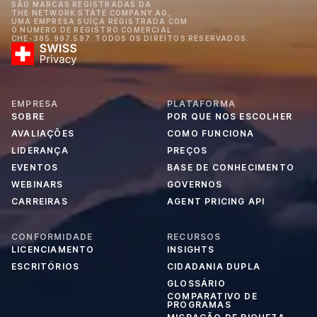
SÃO MARCAS REGISTRADAS DA
THE NETWORK STATE COMPANY AG,
UMA EMPRESA SUÍÇA REGISTRADA COM
O NÚMERO DE REGISTRO COMERCIAL
CHE-385.997.597. TODOS OS DIREITOS RESERVADOS.
EMPRESA
PLATAFORMA
SOBRE
POR QUE NOS ESCOLHER
AVALIAÇÕES
COMO FUNCIONA
LIDERANÇA
PREÇOS
EVENTOS
BASE DE CONHECIMENTO
WEBINARS
GOVERNOS
CARREIRAS
AGENT PRICING API
CONFORMIDADE
RECURSOS
LICENCIAMENTO
INSIGHTS
ESCRITÓRIOS
CIDADANIA DUPLA
GLOSSÁRIO
COMPARATIVO DE
PROGRAMAS