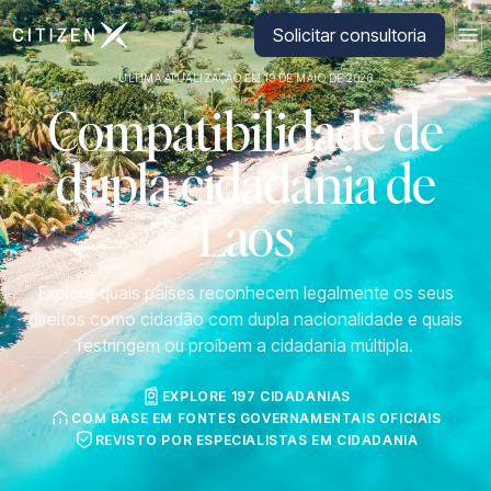
Ir para a página inicial da CitizenX
Solicitar consultoria
ÚLTIMA ATUALIZAÇÃO EM 19 DE MAIO DE 2026
Compatibilidade de
dupla cidadania de
Laos
Explore quais países reconhecem legalmente os seus
direitos como cidadão com dupla nacionalidade e quais
restringem ou proíbem a cidadania múltipla.
EXPLORE 197 CIDADANIAS
COM BASE EM FONTES GOVERNAMENTAIS OFICIAIS
REVISTO POR ESPECIALISTAS EM CIDADANIA