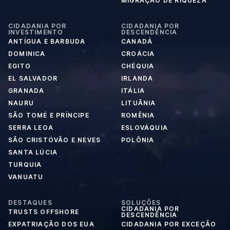
MIGRAÇÃO DE RIQUEZA
CIDADANIA POR
CIDADANIA POR
INVESTIMENTO
DESCENDÊNCIA
ANTÍGUA E BARBUDA
CANADÁ
DOMINICA
CROÁCIA
EGITO
CHÉQUIA
EL SALVADOR
IRLANDA
GRANADA
ITÁLIA
NAURU
LITUÂNIA
SÃO TOMÉ E PRÍNCIPE
ROMÊNIA
SERRA LEOA
ESLOVÁQUIA
SÃO CRISTÓVÃO E NEVES
POLÔNIA
SANTA LÚCIA
TURQUIA
VANUATU
DESTAQUES
SOLUÇÕES
CIDADANIA POR
TRUSTS OFFSHORE
DESCENDÊNCIA
EXPATRIAÇÃO DOS EUA
CIDADANIA POR EXCEÇÃO