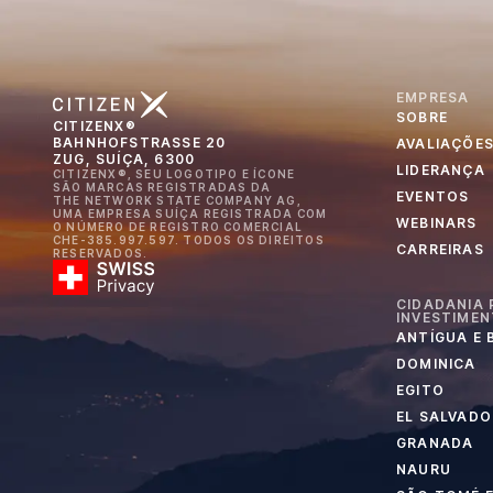
EMPRESA
SOBRE
CITIZENX®
BAHNHOFSTRASSE 20
AVALIAÇÕE
ZUG, SUÍÇA, 6300
LIDERANÇA
CITIZENX®, SEU LOGOTIPO E ÍCONE
SÃO MARCAS REGISTRADAS DA
EVENTOS
THE NETWORK STATE COMPANY AG,
UMA EMPRESA SUÍÇA REGISTRADA COM
WEBINARS
O NÚMERO DE REGISTRO COMERCIAL
CHE-385.997.597. TODOS OS DIREITOS
CARREIRAS
RESERVADOS.
CIDADANIA 
INVESTIME
ANTÍGUA E
DOMINICA
EGITO
EL SALVADO
GRANADA
NAURU