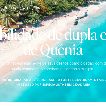
Preços
Avaliações
ÚLTIMA ATUALIZAÇÃO EM 19 DE MAIO DE 2026
ilidade de dupla 
de Quênia
s reconhecem legalmente os seus direitos como cidadão com d
quais restringem ou proíbem a cidadania múltipla.
LORE 197 CIDADANIAS
COM BASE EM FONTES GOVERNAMENTAIS O
REVISTO POR ESPECIALISTAS EM CIDADANIA