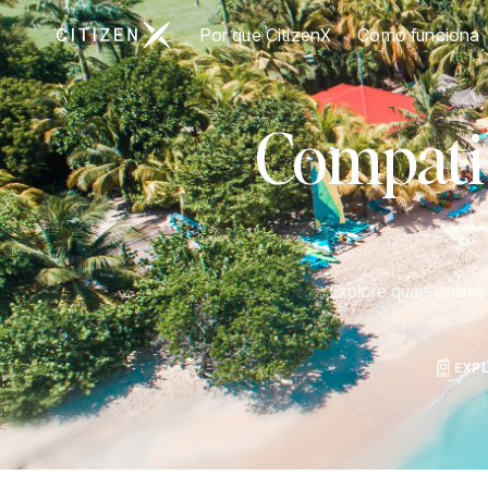
Ir para a página inicial da CitizenX
Por que CitizenX
Como funciona
Compatib
Explore quais paíse
EXP