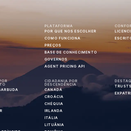
PLATAFORMA
CONFO
POR QUE NOS ESCOLHER
LICENC
S
COMO FUNCIONA
ESCRIT
PREÇOS
BASE DE CONHECIMENTO
GOVERNOS
AGENT PRICING API
POR
CIDADANIA POR
DESTA
NTO
DESCENDÊNCIA
TRUSTS
 BARBUDA
CANADÁ
EXPATR
CROÁCIA
CHÉQUIA
R
IRLANDA
ITÁLIA
LITUÂNIA