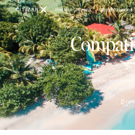
Ir para a página inicial da CitizenX
Por que CitizenX
Como funciona
Compatib
Explore quais paíse
EXP