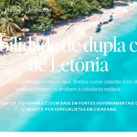
Preços
Avaliações
ÚLTIMA ATUALIZAÇÃO EM 19 DE MAIO DE 2026
ilidade de dupla 
de Letônia
s reconhecem legalmente os seus direitos como cidadão com d
quais restringem ou proíbem a cidadania múltipla.
LORE 197 CIDADANIAS
COM BASE EM FONTES GOVERNAMENTAIS O
REVISTO POR ESPECIALISTAS EM CIDADANIA