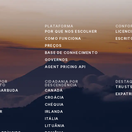
PLATAFORMA
CONFO
POR QUE NOS ESCOLHER
LICENC
S
COMO FUNCIONA
ESCRIT
PREÇOS
BASE DE CONHECIMENTO
GOVERNOS
AGENT PRICING API
POR
CIDADANIA POR
DESTA
NTO
DESCENDÊNCIA
TRUSTS
 BARBUDA
CANADÁ
EXPATR
CROÁCIA
CHÉQUIA
R
IRLANDA
ITÁLIA
LITUÂNIA