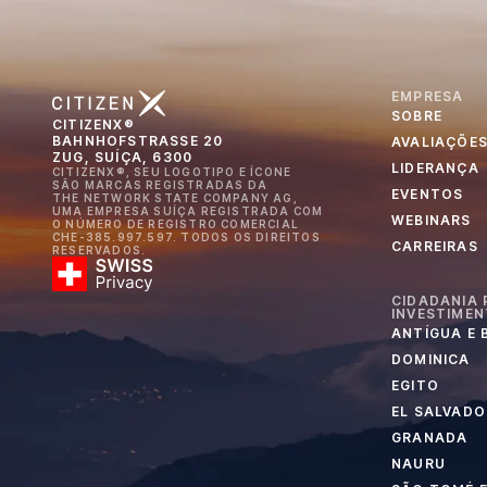
EMPRESA
SOBRE
CITIZENX®
BAHNHOFSTRASSE 20
AVALIAÇÕE
ZUG, SUÍÇA, 6300
LIDERANÇA
CITIZENX®, SEU LOGOTIPO E ÍCONE
SÃO MARCAS REGISTRADAS DA
EVENTOS
THE NETWORK STATE COMPANY AG,
UMA EMPRESA SUÍÇA REGISTRADA COM
WEBINARS
O NÚMERO DE REGISTRO COMERCIAL
CHE-385.997.597. TODOS OS DIREITOS
CARREIRAS
RESERVADOS.
CIDADANIA 
INVESTIME
ANTÍGUA E
DOMINICA
EGITO
EL SALVADO
GRANADA
NAURU