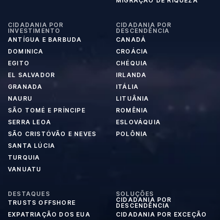
MIGRAÇÃO DE RIQUEZA
CIDADANIA POR
CIDADANIA POR
INVESTIMENTO
DESCENDÊNCIA
ANTÍGUA E BARBUDA
CANADÁ
DOMINICA
CROÁCIA
EGITO
CHÉQUIA
EL SALVADOR
IRLANDA
GRANADA
ITÁLIA
NAURU
LITUÂNIA
SÃO TOMÉ E PRÍNCIPE
ROMÊNIA
SERRA LEOA
ESLOVÁQUIA
SÃO CRISTÓVÃO E NEVES
POLÔNIA
SANTA LÚCIA
TURQUIA
VANUATU
DESTAQUES
SOLUÇÕES
CIDADANIA POR
TRUSTS OFFSHORE
DESCENDÊNCIA
EXPATRIAÇÃO DOS EUA
CIDADANIA POR EXCEÇÃO