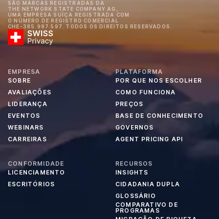
SÃO MARCAS REGISTRADAS DA
THE NETWORK STATE COMPANY AG,
UMA EMPRESA SUÍÇA REGISTRADA COM
O NÚMERO DE REGISTRO COMERCIAL
CHE-385.997.597. TODOS OS DIREITOS RESERVADOS.
EMPRESA
PLATAFORMA
SOBRE
POR QUE NOS ESCOLHER
AVALIAÇÕES
COMO FUNCIONA
LIDERANÇA
PREÇOS
EVENTOS
BASE DE CONHECIMENTO
WEBINARS
GOVERNOS
CARREIRAS
AGENT PRICING API
CONFORMIDADE
RECURSOS
LICENCIAMENTO
INSIGHTS
ESCRITÓRIOS
CIDADANIA DUPLA
GLOSSÁRIO
COMPARATIVO DE
PROGRAMAS