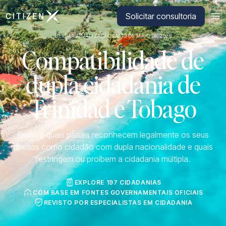
Ir para a página inicial da CitizenX
Solicitar consultoria
ÚLTIMA ATUALIZAÇÃO EM 19 DE MAIO DE 2026
Compatibilidade de
dupla cidadania de
Trinidad e Tobago
Explore quais países reconhecem legalmente os seus
direitos como cidadão com dupla nacionalidade e quais
restringem ou proíbem a cidadania múltipla.
EXPLORE 197 CIDADANIAS
COM BASE EM FONTES GOVERNAMENTAIS OFICIAIS
REVISTO POR ESPECIALISTAS EM CIDADANIA