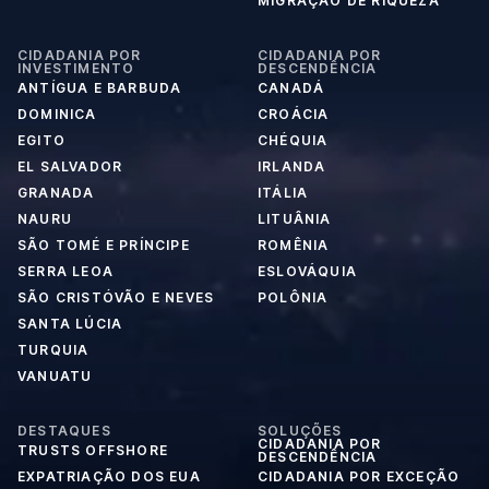
MIGRAÇÃO DE RIQUEZA
CIDADANIA POR
CIDADANIA POR
INVESTIMENTO
DESCENDÊNCIA
ANTÍGUA E BARBUDA
CANADÁ
DOMINICA
CROÁCIA
EGITO
CHÉQUIA
EL SALVADOR
IRLANDA
GRANADA
ITÁLIA
NAURU
LITUÂNIA
SÃO TOMÉ E PRÍNCIPE
ROMÊNIA
SERRA LEOA
ESLOVÁQUIA
SÃO CRISTÓVÃO E NEVES
POLÔNIA
SANTA LÚCIA
TURQUIA
VANUATU
DESTAQUES
SOLUÇÕES
CIDADANIA POR
TRUSTS OFFSHORE
DESCENDÊNCIA
EXPATRIAÇÃO DOS EUA
CIDADANIA POR EXCEÇÃO