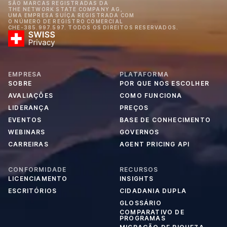
SÃO MARCAS REGISTRADAS DA
THE NETWORK STATE COMPANY AG,
UMA EMPRESA SUÍÇA REGISTRADA COM
O NÚMERO DE REGISTRO COMERCIAL
CHE-385.997.597. TODOS OS DIREITOS RESERVADOS.
EMPRESA
PLATAFORMA
SOBRE
POR QUE NOS ESCOLHER
AVALIAÇÕES
COMO FUNCIONA
LIDERANÇA
PREÇOS
EVENTOS
BASE DE CONHECIMENTO
WEBINARS
GOVERNOS
CARREIRAS
AGENT PRICING API
CONFORMIDADE
RECURSOS
LICENCIAMENTO
INSIGHTS
ESCRITÓRIOS
CIDADANIA DUPLA
GLOSSÁRIO
COMPARATIVO DE
PROGRAMAS