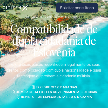
Ir para a página inicial da CitizenX
Solicitar consultoria
ÚLTIMA ATUALIZAÇÃO EM 19 DE MAIO DE 2026
Compatibilidade de
dupla cidadania de
Eslovênia
Explore quais países reconhecem legalmente os seus
direitos como cidadão com dupla nacionalidade e quais
restringem ou proíbem a cidadania múltipla.
EXPLORE 197 CIDADANIAS
COM BASE EM FONTES GOVERNAMENTAIS OFICIAIS
REVISTO POR ESPECIALISTAS EM CIDADANIA