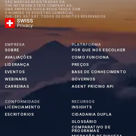
SÃO MARCAS REGISTRADAS DA
THE NETWORK STATE COMPANY AG,
UMA EMPRESA SUÍÇA REGISTRADA COM
O NÚMERO DE REGISTRO COMERCIAL
CHE-385.997.597. TODOS OS DIREITOS RESERVADOS.
EMPRESA
PLATAFORMA
SOBRE
POR QUE NOS ESCOLHER
AVALIAÇÕES
COMO FUNCIONA
LIDERANÇA
PREÇOS
EVENTOS
BASE DE CONHECIMENTO
WEBINARS
GOVERNOS
CARREIRAS
AGENT PRICING API
CONFORMIDADE
RECURSOS
LICENCIAMENTO
INSIGHTS
ESCRITÓRIOS
CIDADANIA DUPLA
GLOSSÁRIO
COMPARATIVO DE
PROGRAMAS