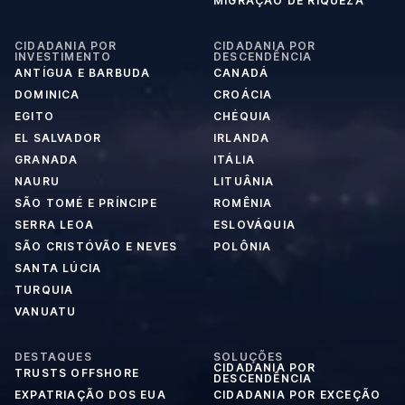
MIGRAÇÃO DE RIQUEZA
CIDADANIA POR
CIDADANIA POR
INVESTIMENTO
DESCENDÊNCIA
ANTÍGUA E BARBUDA
CANADÁ
DOMINICA
CROÁCIA
EGITO
CHÉQUIA
EL SALVADOR
IRLANDA
GRANADA
ITÁLIA
NAURU
LITUÂNIA
SÃO TOMÉ E PRÍNCIPE
ROMÊNIA
SERRA LEOA
ESLOVÁQUIA
SÃO CRISTÓVÃO E NEVES
POLÔNIA
SANTA LÚCIA
TURQUIA
VANUATU
DESTAQUES
SOLUÇÕES
CIDADANIA POR
TRUSTS OFFSHORE
DESCENDÊNCIA
EXPATRIAÇÃO DOS EUA
CIDADANIA POR EXCEÇÃO