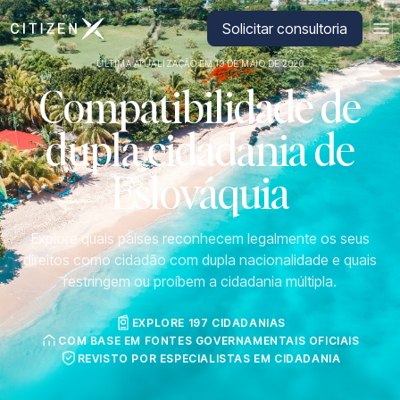
Ir para a página inicial da CitizenX
Solicitar consultoria
ÚLTIMA ATUALIZAÇÃO EM 19 DE MAIO DE 2026
Compatibilidade de
dupla cidadania de
Eslováquia
Explore quais países reconhecem legalmente os seus
direitos como cidadão com dupla nacionalidade e quais
restringem ou proíbem a cidadania múltipla.
EXPLORE 197 CIDADANIAS
COM BASE EM FONTES GOVERNAMENTAIS OFICIAIS
REVISTO POR ESPECIALISTAS EM CIDADANIA