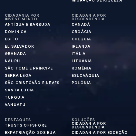
MIGRAÇÃO DE RIQUEZA
CIDADANIA POR
CIDADANIA POR
INVESTIMENTO
DESCENDÊNCIA
ANTÍGUA E BARBUDA
CANADÁ
DOMINICA
CROÁCIA
EGITO
CHÉQUIA
EL SALVADOR
IRLANDA
GRANADA
ITÁLIA
NAURU
LITUÂNIA
SÃO TOMÉ E PRÍNCIPE
ROMÊNIA
SERRA LEOA
ESLOVÁQUIA
SÃO CRISTÓVÃO E NEVES
POLÔNIA
SANTA LÚCIA
TURQUIA
VANUATU
DESTAQUES
SOLUÇÕES
CIDADANIA POR
TRUSTS OFFSHORE
DESCENDÊNCIA
EXPATRIAÇÃO DOS EUA
CIDADANIA POR EXCEÇÃO