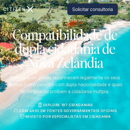
Ir para a página inicial da CitizenX
Solicitar consultoria
ÚLTIMA ATUALIZAÇÃO EM 19 DE MAIO DE 2026
Compatibilidade de
dupla cidadania de
Nova Zelândia
Explore quais países reconhecem legalmente os seus
direitos como cidadão com dupla nacionalidade e quais
restringem ou proíbem a cidadania múltipla.
EXPLORE 197 CIDADANIAS
COM BASE EM FONTES GOVERNAMENTAIS OFICIAIS
REVISTO POR ESPECIALISTAS EM CIDADANIA