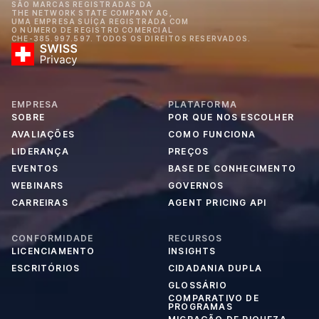
SÃO MARCAS REGISTRADAS DA
THE NETWORK STATE COMPANY AG,
UMA EMPRESA SUÍÇA REGISTRADA COM
O NÚMERO DE REGISTRO COMERCIAL
CHE-385.997.597. TODOS OS DIREITOS RESERVADOS.
EMPRESA
PLATAFORMA
SOBRE
POR QUE NOS ESCOLHER
AVALIAÇÕES
COMO FUNCIONA
LIDERANÇA
PREÇOS
EVENTOS
BASE DE CONHECIMENTO
WEBINARS
GOVERNOS
CARREIRAS
AGENT PRICING API
CONFORMIDADE
RECURSOS
LICENCIAMENTO
INSIGHTS
ESCRITÓRIOS
CIDADANIA DUPLA
GLOSSÁRIO
COMPARATIVO DE
PROGRAMAS