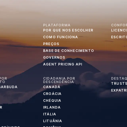
PLATAFORMA
CONFO
POR QUE NOS ESCOLHER
LICENC
S
COMO FUNCIONA
ESCRIT
PREÇOS
BASE DE CONHECIMENTO
GOVERNOS
AGENT PRICING API
POR
CIDADANIA POR
DESTA
NTO
DESCENDÊNCIA
TRUSTS
 BARBUDA
CANADÁ
EXPATR
CROÁCIA
CHÉQUIA
R
IRLANDA
ITÁLIA
LITUÂNIA