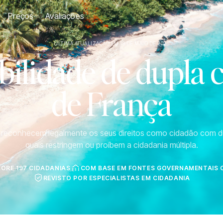
Preços
Avaliações
ÚLTIMA ATUALIZAÇÃO EM 19 DE MAIO DE 2026
ilidade de dupla 
de França
s reconhecem legalmente os seus direitos como cidadão com d
quais restringem ou proíbem a cidadania múltipla.
LORE 197 CIDADANIAS
COM BASE EM FONTES GOVERNAMENTAIS O
REVISTO POR ESPECIALISTAS EM CIDADANIA