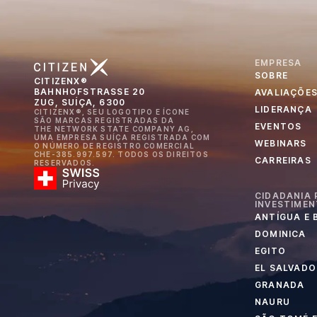
EMPRESA
SOBRE
CITIZENX®
BAHNHOFSTRASSE 20
AVALIAÇÕE
ZUG, SUÍÇA, 6300
LIDERANÇA
CITIZENX®, SEU LOGOTIPO E ÍCONE
SÃO MARCAS REGISTRADAS DA
EVENTOS
THE NETWORK STATE COMPANY AG,
UMA EMPRESA SUÍÇA REGISTRADA COM
WEBINARS
O NÚMERO DE REGISTRO COMERCIAL
CHE-385.997.597. TODOS OS DIREITOS
CARREIRAS
RESERVADOS.
CIDADANIA 
INVESTIME
ANTÍGUA E
DOMINICA
EGITO
EL SALVADO
GRANADA
NAURU