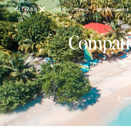
Ir para a página inicial da CitizenX
Por que CitizenX
Como funciona
Compatib
Explore quais paíse
EXP