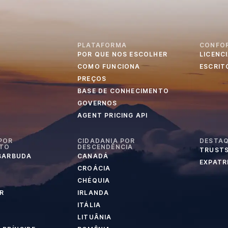
PLATAFORMA
CONFO
POR QUE NOS ESCOLHER
LICENC
S
COMO FUNCIONA
ESCRIT
PREÇOS
BASE DE CONHECIMENTO
GOVERNOS
AGENT PRICING API
POR
CIDADANIA POR
DESTA
NTO
DESCENDÊNCIA
TRUSTS
 BARBUDA
CANADÁ
EXPATR
CROÁCIA
CHÉQUIA
R
IRLANDA
ITÁLIA
LITUÂNIA