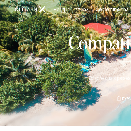
Ir para a página inicial da CitizenX
Por que CitizenX
Como funciona
Compatib
Explore quais paíse
EXP