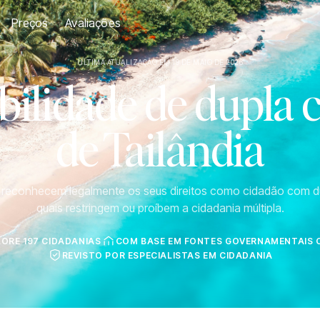
Preços
Avaliações
ÚLTIMA ATUALIZAÇÃO EM 19 DE MAIO DE 2026
ilidade de dupla 
de Tailândia
s reconhecem legalmente os seus direitos como cidadão com d
quais restringem ou proíbem a cidadania múltipla.
LORE 197 CIDADANIAS
COM BASE EM FONTES GOVERNAMENTAIS O
REVISTO POR ESPECIALISTAS EM CIDADANIA