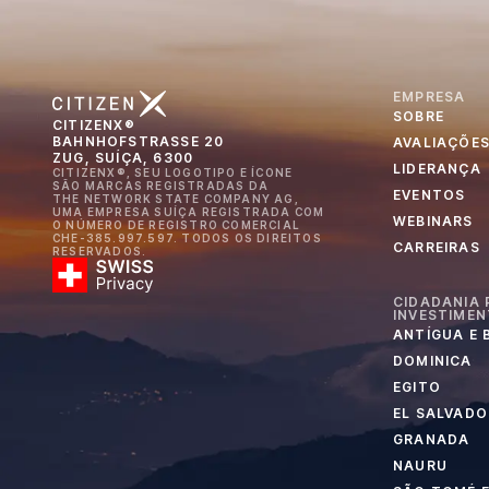
EMPRESA
SOBRE
CITIZENX®
BAHNHOFSTRASSE 20
AVALIAÇÕE
ZUG, SUÍÇA, 6300
LIDERANÇA
CITIZENX®, SEU LOGOTIPO E ÍCONE
SÃO MARCAS REGISTRADAS DA
EVENTOS
THE NETWORK STATE COMPANY AG,
UMA EMPRESA SUÍÇA REGISTRADA COM
WEBINARS
O NÚMERO DE REGISTRO COMERCIAL
CHE-385.997.597. TODOS OS DIREITOS
CARREIRAS
RESERVADOS.
CIDADANIA 
INVESTIME
ANTÍGUA E
DOMINICA
EGITO
EL SALVADO
GRANADA
NAURU