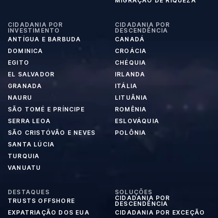
MIGRAÇÃO DE RIQUEZA
CIDADANIA POR
CIDADANIA POR
INVESTIMENTO
DESCENDÊNCIA
ANTÍGUA E BARBUDA
CANADÁ
DOMINICA
CROÁCIA
EGITO
CHÉQUIA
EL SALVADOR
IRLANDA
GRANADA
ITÁLIA
NAURU
LITUÂNIA
SÃO TOMÉ E PRÍNCIPE
ROMÊNIA
SERRA LEOA
ESLOVÁQUIA
SÃO CRISTÓVÃO E NEVES
POLÔNIA
SANTA LÚCIA
TURQUIA
VANUATU
DESTAQUES
SOLUÇÕES
CIDADANIA POR
TRUSTS OFFSHORE
DESCENDÊNCIA
EXPATRIAÇÃO DOS EUA
CIDADANIA POR EXCEÇÃO