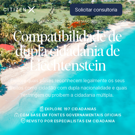
Ir para a página inicial da CitizenX
Solicitar consultoria
ÚLTIMA ATUALIZAÇÃO EM 19 DE MAIO DE 2026
Compatibilidade de
dupla cidadania de
Liechtenstein
Explore quais países reconhecem legalmente os seus
direitos como cidadão com dupla nacionalidade e quais
restringem ou proíbem a cidadania múltipla.
EXPLORE 197 CIDADANIAS
COM BASE EM FONTES GOVERNAMENTAIS OFICIAIS
REVISTO POR ESPECIALISTAS EM CIDADANIA