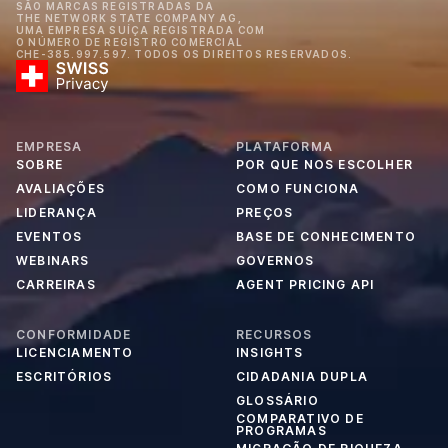
SÃO MARCAS REGISTRADAS DA
THE NETWORK STATE COMPANY AG,
UMA EMPRESA SUÍÇA REGISTRADA COM
O NÚMERO DE REGISTRO COMERCIAL
CHE-385.997.597. TODOS OS DIREITOS RESERVADOS.
EMPRESA
PLATAFORMA
SOBRE
POR QUE NOS ESCOLHER
AVALIAÇÕES
COMO FUNCIONA
LIDERANÇA
PREÇOS
EVENTOS
BASE DE CONHECIMENTO
WEBINARS
GOVERNOS
CARREIRAS
AGENT PRICING API
CONFORMIDADE
RECURSOS
LICENCIAMENTO
INSIGHTS
ESCRITÓRIOS
CIDADANIA DUPLA
GLOSSÁRIO
COMPARATIVO DE
PROGRAMAS