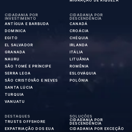
MIGRAÇÃO DE RIQUEZA
CIDADANIA POR
CIDADANIA POR
INVESTIMENTO
DESCENDÊNCIA
ANTÍGUA E BARBUDA
CANADÁ
DOMINICA
CROÁCIA
EGITO
CHÉQUIA
EL SALVADOR
IRLANDA
GRANADA
ITÁLIA
NAURU
LITUÂNIA
SÃO TOMÉ E PRÍNCIPE
ROMÊNIA
SERRA LEOA
ESLOVÁQUIA
SÃO CRISTÓVÃO E NEVES
POLÔNIA
SANTA LÚCIA
TURQUIA
VANUATU
DESTAQUES
SOLUÇÕES
CIDADANIA POR
TRUSTS OFFSHORE
DESCENDÊNCIA
EXPATRIAÇÃO DOS EUA
CIDADANIA POR EXCEÇÃO