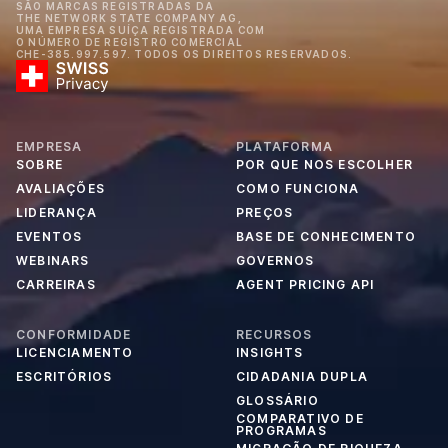
SÃO MARCAS REGISTRADAS DA
THE NETWORK STATE COMPANY AG,
UMA EMPRESA SUÍÇA REGISTRADA COM
O NÚMERO DE REGISTRO COMERCIAL
CHE-385.997.597. TODOS OS DIREITOS RESERVADOS.
EMPRESA
PLATAFORMA
SOBRE
POR QUE NOS ESCOLHER
AVALIAÇÕES
COMO FUNCIONA
LIDERANÇA
PREÇOS
EVENTOS
BASE DE CONHECIMENTO
WEBINARS
GOVERNOS
CARREIRAS
AGENT PRICING API
CONFORMIDADE
RECURSOS
LICENCIAMENTO
INSIGHTS
ESCRITÓRIOS
CIDADANIA DUPLA
GLOSSÁRIO
COMPARATIVO DE
PROGRAMAS