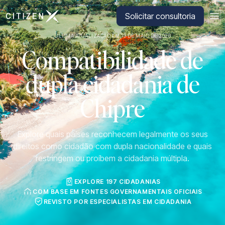
Ir para a página inicial da CitizenX
Solicitar consultoria
ÚLTIMA ATUALIZAÇÃO EM 19 DE MAIO DE 2026
Compatibilidade de
dupla cidadania de
Chipre
Explore quais países reconhecem legalmente os seus
direitos como cidadão com dupla nacionalidade e quais
restringem ou proíbem a cidadania múltipla.
EXPLORE 197 CIDADANIAS
COM BASE EM FONTES GOVERNAMENTAIS OFICIAIS
REVISTO POR ESPECIALISTAS EM CIDADANIA