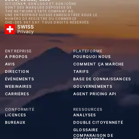
CITIZENX®, SON LOGO ET SON ICÔNE
SONT DES MARQUES DÉPOSÉES DE
THE NETWORK STATE COMPANY AG,
UNE ENTREPRISE SUISSE ENREGISTRÉE SOUS LE
NUMÉRO DE REGISTRE DU COMMERCE
CHE-385.997.597. TOUS DROITS RÉSERVÉS.
ENTREPRISE
PLATEFORME
À PROPOS
POURQUOI NOUS
AVIS
COMMENT ÇA MARCHE
DIRECTION
TARIFS
ÉVÉNEMENTS
BASE DE CONNAISSANCES
WEBINAIRES
GOUVERNEMENTS
CARRIÈRES
AGENT PRICING API
CONFORMITÉ
RESSOURCES
LICENCES
ANALYSES
BUREAUX
DOUBLE CITOYENNETÉ
GLOSSAIRE
COMPARAISON DE