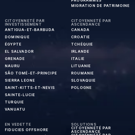
PROGRAMMES
MIGRATION DE PATRIMOINE
CITOYENNETÉ PAR
CITOYENNETÉ PAR
INVESTISSEMENT
ASCENDANCE
ANTIGUA-ET-BARBUDA
CANADA
DOMINIQUE
CROATIE
ÉGYPTE
TCHÉQUIE
EL SALVADOR
IRLANDE
GRENADE
ITALIE
NAURU
LITUANIE
SÃO TOMÉ-ET-PRINCIPE
ROUMANIE
SIERRA LEONE
SLOVAQUIE
SAINT-KITTS-ET-NEVIS
POLOGNE
SAINTE-LUCIE
TURQUIE
VANUATU
EN VEDETTE
SOLUTIONS
CITOYENNETÉ PAR
FIDUCIES OFFSHORE
ASCENDANCE