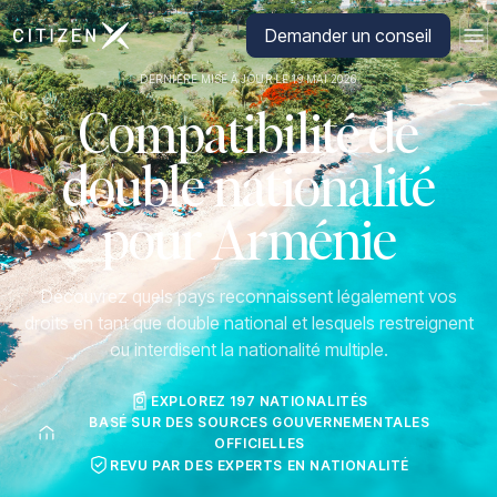
Aller à la page d'accueil de CitizenX
Demander un conseil
DERNIÈRE MISE À JOUR LE 19 MAI 2026
Compatibilité de
double nationalité
pour Arménie
Découvrez quels pays reconnaissent légalement vos
droits en tant que double national et lesquels restreignent
ou interdisent la nationalité multiple.
EXPLOREZ 197 NATIONALITÉS
BASÉ SUR DES SOURCES GOUVERNEMENTALES
OFFICIELLES
REVU PAR DES EXPERTS EN NATIONALITÉ