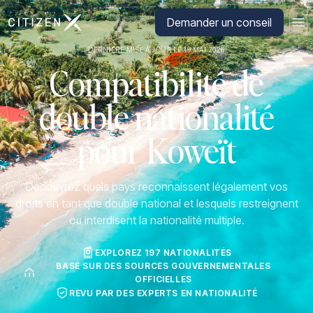
Aller à la page d'accueil de CitizenX
Demander un conseil
DERNIÈRE MISE À JOUR LE 19 MAI 2026
Compatibilité de
double nationalité
pour Koweït
Découvrez quels pays reconnaissent légalement vos
droits en tant que double national et lesquels restreignent
ou interdisent la nationalité multiple.
EXPLOREZ 197 NATIONALITÉS
BASÉ SUR DES SOURCES GOUVERNEMENTALES
OFFICIELLES
REVU PAR DES EXPERTS EN NATIONALITÉ