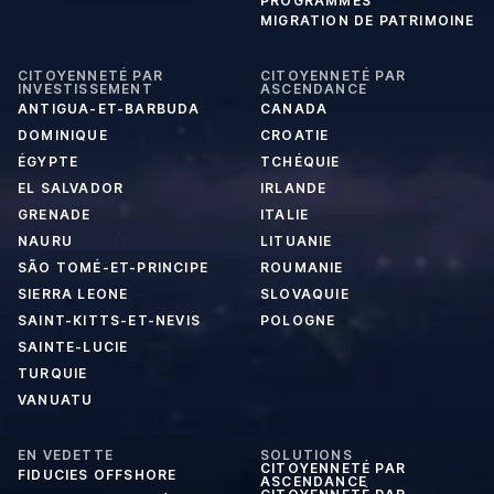
PROGRAMMES
MIGRATION DE PATRIMOINE
CITOYENNETÉ PAR
CITOYENNETÉ PAR
INVESTISSEMENT
ASCENDANCE
ANTIGUA-ET-BARBUDA
CANADA
DOMINIQUE
CROATIE
ÉGYPTE
TCHÉQUIE
EL SALVADOR
IRLANDE
GRENADE
ITALIE
NAURU
LITUANIE
SÃO TOMÉ-ET-PRINCIPE
ROUMANIE
SIERRA LEONE
SLOVAQUIE
SAINT-KITTS-ET-NEVIS
POLOGNE
SAINTE-LUCIE
TURQUIE
VANUATU
EN VEDETTE
SOLUTIONS
CITOYENNETÉ PAR
FIDUCIES OFFSHORE
ASCENDANCE