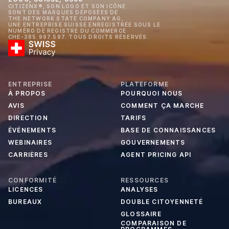
CITIZENX®, SON LOGO ET SON ICÔNE
SONT DES MARQUES DÉPOSÉES DE
THE NETWORK STATE COMPANY AG,
UNE ENTREPRISE SUISSE ENREGISTRÉE SOUS LE
NUMÉRO DE REGISTRE DU COMMERCE
CHE-385.997.597. TOUS DROITS RÉSERVÉS.
ENTREPRISE
PLATEFORME
À PROPOS
POURQUOI NOUS
AVIS
COMMENT ÇA MARCHE
DIRECTION
TARIFS
ÉVÉNEMENTS
BASE DE CONNAISSANCES
WEBINAIRES
GOUVERNEMENTS
CARRIÈRES
AGENT PRICING API
CONFORMITÉ
RESSOURCES
LICENCES
ANALYSES
BUREAUX
DOUBLE CITOYENNETÉ
GLOSSAIRE
COMPARAISON DE