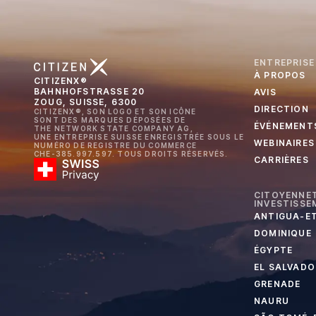
ENTREPRISE
À PROPOS
CITIZENX®
BAHNHOFSTRASSE 20
AVIS
ZOUG, SUISSE, 6300
DIRECTION
CITIZENX®, SON LOGO ET SON ICÔNE
SONT DES MARQUES DÉPOSÉES DE
ÉVÉNEMENT
THE NETWORK STATE COMPANY AG,
UNE ENTREPRISE SUISSE ENREGISTRÉE SOUS LE
WEBINAIRES
NUMÉRO DE REGISTRE DU COMMERCE
CHE-385.997.597. TOUS DROITS RÉSERVÉS.
CARRIÈRES
CITOYENNET
INVESTISSE
ANTIGUA-E
DOMINIQUE
ÉGYPTE
EL SALVADO
GRENADE
NAURU