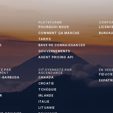
PLATEFORME
CONFO
POURQUOI NOUS
LICENC
COMMENT ÇA MARCHE
BUREA
TARIFS
S
BASE DE CONNAISSANCES
GOUVERNEMENTS
AGENT PRICING API
É PAR
CITOYENNETÉ PAR
EN VED
MENT
ASCENDANCE
FIDUCI
T-BARBUDA
CANADA
EXPATR
CROATIE
TCHÉQUIE
R
IRLANDE
ITALIE
LITUANIE