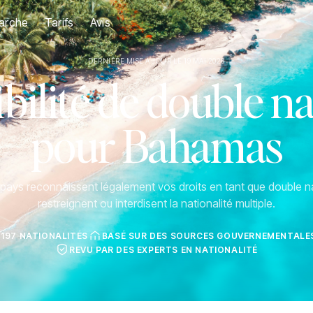
arche
Tarifs
Avis
DERNIÈRE MISE À JOUR LE 19 MAI 2026
ilité de double na
pour Bahamas
ays reconnaissent légalement vos droits en tant que double na
restreignent ou interdisent la nationalité multiple.
 197 NATIONALITÉS
BASÉ SUR DES SOURCES GOUVERNEMENTALES
REVU PAR DES EXPERTS EN NATIONALITÉ