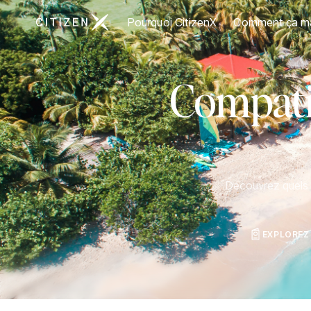
Aller à la page d'accueil de CitizenX
Pourquoi CitizenX
Comment ça m
Compatib
Découvrez quels p
EXPLOREZ