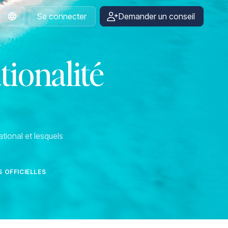
Se connecter
Demander un conseil
French
tionalité
tional et lesquels
 OFFICIELLES