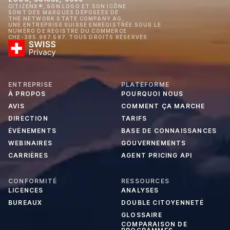
CITIZENX®, SON LOGO ET SON ICÔNE
SONT DES MARQUES DÉPOSÉES DE
THE NETWORK STATE COMPANY AG,
UNE ENTREPRISE SUISSE ENREGISTRÉE SOUS LE
NUMÉRO DE REGISTRE DU COMMERCE
CHE-385.997.597. TOUS DROITS RÉSERVÉS.
ENTREPRISE
PLATEFORME
À PROPOS
POURQUOI NOUS
AVIS
COMMENT ÇA MARCHE
DIRECTION
TARIFS
ÉVÉNEMENTS
BASE DE CONNAISSANCES
WEBINAIRES
GOUVERNEMENTS
CARRIÈRES
AGENT PRICING API
CONFORMITÉ
RESSOURCES
LICENCES
ANALYSES
BUREAUX
DOUBLE CITOYENNETÉ
GLOSSAIRE
COMPARAISON DE