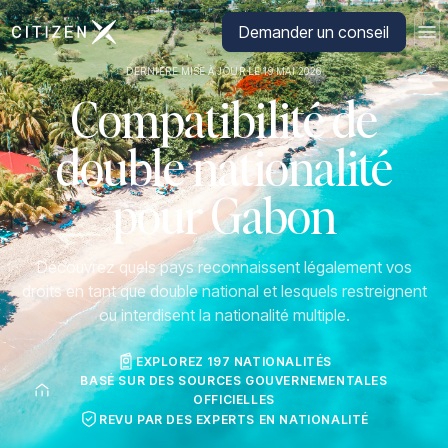
Aller à la page d'accueil de CitizenX
Demander un conseil
DERNIÈRE MISE À JOUR LE 19 MAI 2026
Compatibilité de
double nationalité
pour Gabon
Découvrez quels pays reconnaissent légalement vos
droits en tant que double national et lesquels restreignent
ou interdisent la nationalité multiple.
EXPLOREZ 197 NATIONALITÉS
BASÉ SUR DES SOURCES GOUVERNEMENTALES
OFFICIELLES
REVU PAR DES EXPERTS EN NATIONALITÉ