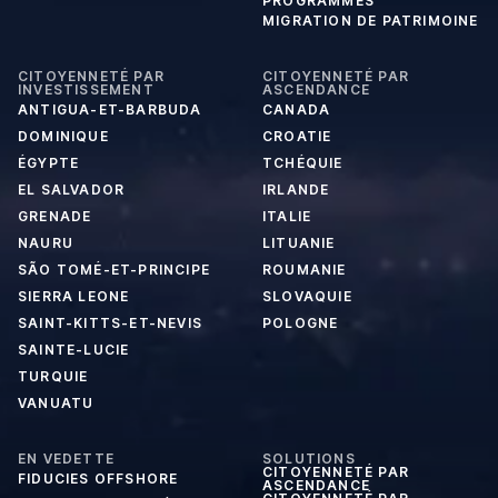
PROGRAMMES
MIGRATION DE PATRIMOINE
CITOYENNETÉ PAR
CITOYENNETÉ PAR
INVESTISSEMENT
ASCENDANCE
ANTIGUA-ET-BARBUDA
CANADA
DOMINIQUE
CROATIE
ÉGYPTE
TCHÉQUIE
EL SALVADOR
IRLANDE
GRENADE
ITALIE
NAURU
LITUANIE
SÃO TOMÉ-ET-PRINCIPE
ROUMANIE
SIERRA LEONE
SLOVAQUIE
SAINT-KITTS-ET-NEVIS
POLOGNE
SAINTE-LUCIE
TURQUIE
VANUATU
EN VEDETTE
SOLUTIONS
CITOYENNETÉ PAR
FIDUCIES OFFSHORE
ASCENDANCE