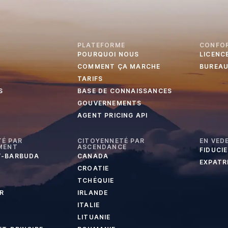
PLATEFORME
CONFO
POURQUOI NOUS
LICENC
COMMENT ÇA MARCHE
BUREA
TARIFS
S
BASE DE CONNAISSANCES
GOUVERNEMENTS
AGENT PRICING API
É PAR
CITOYENNETÉ PAR
EN VED
MENT
ASCENDANCE
FIDUCI
T-BARBUDA
CANADA
EXPATR
CROATIE
TCHÉQUIE
R
IRLANDE
ITALIE
LITUANIE