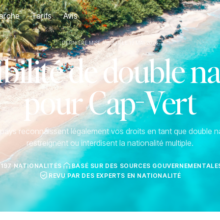
arche
Tarifs
Avis
DERNIÈRE MISE À JOUR LE 19 MAI 2026
ilité de double na
pour Cap-Vert
ays reconnaissent légalement vos droits en tant que double na
restreignent ou interdisent la nationalité multiple.
 197 NATIONALITÉS
BASÉ SUR DES SOURCES GOUVERNEMENTALES
REVU PAR DES EXPERTS EN NATIONALITÉ