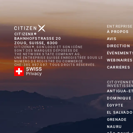
ENTREPRISE
À PROPOS
CITIZENX®
BAHNHOFSTRASSE 20
AVIS
ZOUG, SUISSE, 6300
DIRECTION
CITIZENX®, SON LOGO ET SON ICÔNE
SONT DES MARQUES DÉPOSÉES DE
ÉVÉNEMENT
THE NETWORK STATE COMPANY AG,
UNE ENTREPRISE SUISSE ENREGISTRÉE SOUS LE
WEBINAIRES
NUMÉRO DE REGISTRE DU COMMERCE
CHE-385.997.597. TOUS DROITS RÉSERVÉS.
CARRIÈRES
CITOYENNET
INVESTISSE
ANTIGUA-E
DOMINIQUE
ÉGYPTE
EL SALVADO
GRENADE
NAURU