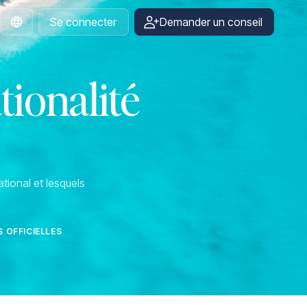
Se connecter
Demander un conseil
French
tionalité
tional et lesquels
 OFFICIELLES