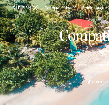
Aller à la page d'accueil de CitizenX
Pourquoi CitizenX
Comment ça m
Compatib
Découvrez quels p
EXPLOREZ