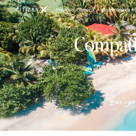
Aller à la page d'accueil de CitizenX
Pourquoi CitizenX
Comment ça m
Compatib
Découvrez quels p
EXPLOREZ