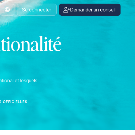
Se connecter
Demander un conseil
French
tionalité
tional et lesquels
 OFFICIELLES