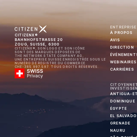
ENTREPRISE
À PROPOS
CITIZENX®
BAHNHOFSTRASSE 20
AVIS
ZOUG, SUISSE, 6300
DIRECTION
CITIZENX®, SON LOGO ET SON ICÔNE
SONT DES MARQUES DÉPOSÉES DE
ÉVÉNEMENT
THE NETWORK STATE COMPANY AG,
UNE ENTREPRISE SUISSE ENREGISTRÉE SOUS LE
WEBINAIRES
NUMÉRO DE REGISTRE DU COMMERCE
CHE-385.997.597. TOUS DROITS RÉSERVÉS.
CARRIÈRES
CITOYENNET
INVESTISSE
ANTIGUA-E
DOMINIQUE
ÉGYPTE
EL SALVADO
GRENADE
NAURU