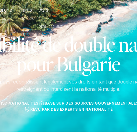
arche
Tarifs
Avis
DERNIÈRE MISE À JOUR LE 19 MAI 2026
ilité de double na
pour Bulgarie
ays reconnaissent légalement vos droits en tant que double na
restreignent ou interdisent la nationalité multiple.
 197 NATIONALITÉS
BASÉ SUR DES SOURCES GOUVERNEMENTALES
REVU PAR DES EXPERTS EN NATIONALITÉ