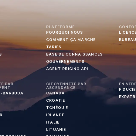
PLATEFORME
CONFO
POURQUOI NOUS
LICENC
COMMENT ÇA MARCHE
BUREA
TARIFS
S
BASE DE CONNAISSANCES
GOUVERNEMENTS
AGENT PRICING API
É PAR
CITOYENNETÉ PAR
EN VED
MENT
ASCENDANCE
FIDUCI
T-BARBUDA
CANADA
EXPATR
CROATIE
TCHÉQUIE
R
IRLANDE
ITALIE
LITUANIE