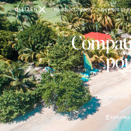
Aller à la page d'accueil de CitizenX
Pourquoi CitizenX
Comment ça m
Compatib
pou
Découvrez quels p
EXPLOREZ