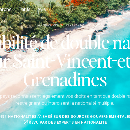
arche
Tarifs
Avis
DERNIÈRE MISE À JOUR LE 19 MAI 2026
ilité de double na
r Saint-Vincent-et
Grenadines
ays reconnaissent légalement vos droits en tant que double na
restreignent ou interdisent la nationalité multiple.
 197 NATIONALITÉS
BASÉ SUR DES SOURCES GOUVERNEMENTALES
REVU PAR DES EXPERTS EN NATIONALITÉ