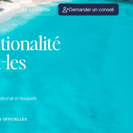
Se connecter
Demander un conseil
French
tionalité
-les
tional et lesquels
 OFFICIELLES