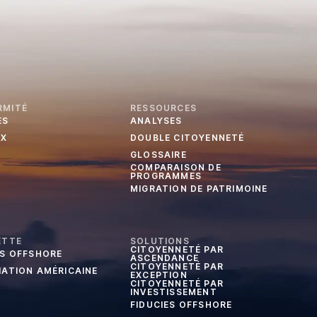
RMITÉ
RESSOURCES
ES
ANALYSES
UX
DOUBLE CITOYENNETÉ
GLOSSAIRE
COMPARAISON DE
PROGRAMMES
MIGRATION DE PATRIMOINE
ETTE
SOLUTIONS
CITOYENNETÉ PAR
ES OFFSHORE
ASCENDANCE
CITOYENNETÉ PAR
IATION AMÉRICAINE
EXCEPTION
CITOYENNETÉ PAR
INVESTISSEMENT
FIDUCIES OFFSHORE