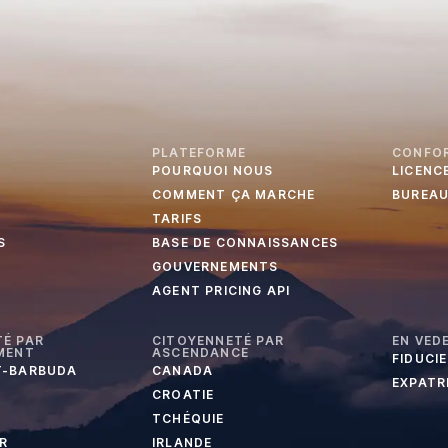
PLATEFORME
CONFO
POURQUOI NOUS
LICENC
COMMENT ÇA MARCHE
BUREA
TARIFS
S
BASE DE CONNAISSANCES
GOUVERNEMENTS
AGENT PRICING API
É PAR
CITOYENNETÉ PAR
EN VED
MENT
ASCENDANCE
FIDUCI
T-BARBUDA
CANADA
EXPATR
CROATIE
TCHÉQUIE
R
IRLANDE