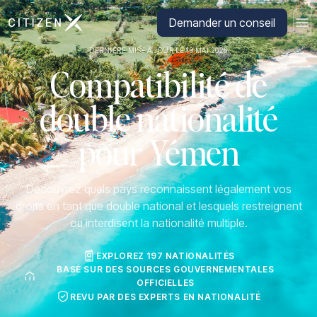
Aller à la page d'accueil de CitizenX
Demander un conseil
DERNIÈRE MISE À JOUR LE 19 MAI 2026
Compatibilité de
double nationalité
pour Yémen
Découvrez quels pays reconnaissent légalement vos
droits en tant que double national et lesquels restreignent
ou interdisent la nationalité multiple.
EXPLOREZ 197 NATIONALITÉS
BASÉ SUR DES SOURCES GOUVERNEMENTALES
OFFICIELLES
REVU PAR DES EXPERTS EN NATIONALITÉ