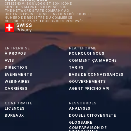
CITIZENX®, SON LOGO ET SON ICÔNE
SONT DES MARQUES DÉPOSÉES DE
THE NETWORK STATE COMPANY AG,
UNE ENTREPRISE SUISSE ENREGISTRÉE SOUS LE
NUMÉRO DE REGISTRE DU COMMERCE
CHE-385.997.597. TOUS DROITS RÉSERVÉS.
ENTREPRISE
PLATEFORME
À PROPOS
POURQUOI NOUS
AVIS
COMMENT ÇA MARCHE
DIRECTION
TARIFS
ÉVÉNEMENTS
BASE DE CONNAISSANCES
WEBINAIRES
GOUVERNEMENTS
CARRIÈRES
AGENT PRICING API
CONFORMITÉ
RESSOURCES
LICENCES
ANALYSES
BUREAUX
DOUBLE CITOYENNETÉ
GLOSSAIRE
COMPARAISON DE