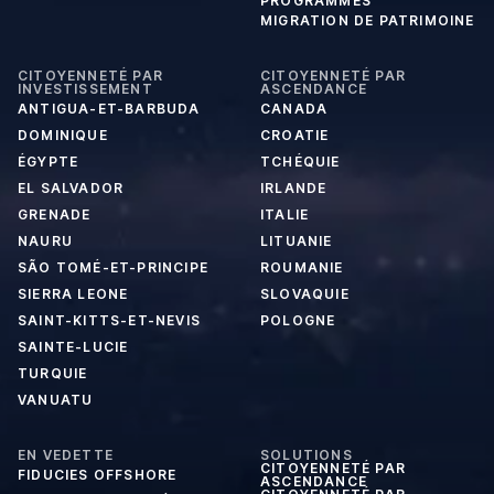
PROGRAMMES
MIGRATION DE PATRIMOINE
CITOYENNETÉ PAR
CITOYENNETÉ PAR
INVESTISSEMENT
ASCENDANCE
ANTIGUA-ET-BARBUDA
CANADA
DOMINIQUE
CROATIE
ÉGYPTE
TCHÉQUIE
EL SALVADOR
IRLANDE
GRENADE
ITALIE
NAURU
LITUANIE
SÃO TOMÉ-ET-PRINCIPE
ROUMANIE
SIERRA LEONE
SLOVAQUIE
SAINT-KITTS-ET-NEVIS
POLOGNE
SAINTE-LUCIE
TURQUIE
VANUATU
EN VEDETTE
SOLUTIONS
CITOYENNETÉ PAR
FIDUCIES OFFSHORE
ASCENDANCE