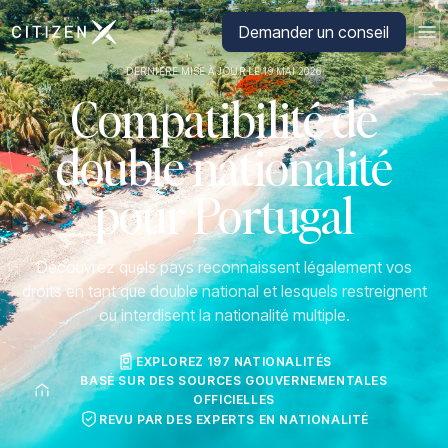
Aller à la page d'accueil de CitizenX
Demander un conseil
DERNIÈRE MISE À JOUR LE 19 MAI 2026
Compatibilité de
double nationalité
pour Portugal
Découvrez quels pays reconnaissent légalement vos
droits en tant que double national et lesquels restreignent
ou interdisent la nationalité multiple.
EXPLOREZ 197 NATIONALITÉS
BASÉ SUR DES SOURCES GOUVERNEMENTALES
OFFICIELLES
REVU PAR DES EXPERTS EN NATIONALITÉ