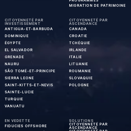
PROGRAMMES
MIGRATION DE PATRIMOINE
CITOYENNETÉ PAR
CITOYENNETÉ PAR
INVESTISSEMENT
ASCENDANCE
ANTIGUA-ET-BARBUDA
CANADA
DOMINIQUE
CROATIE
ÉGYPTE
TCHÉQUIE
EL SALVADOR
IRLANDE
GRENADE
ITALIE
NAURU
LITUANIE
SÃO TOMÉ-ET-PRINCIPE
ROUMANIE
SIERRA LEONE
SLOVAQUIE
SAINT-KITTS-ET-NEVIS
POLOGNE
SAINTE-LUCIE
TURQUIE
VANUATU
EN VEDETTE
SOLUTIONS
CITOYENNETÉ PAR
FIDUCIES OFFSHORE
ASCENDANCE