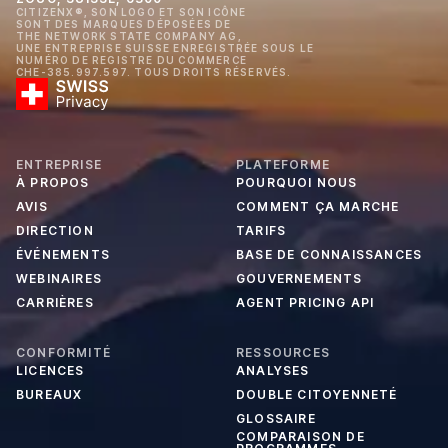
CITIZENX®, SON LOGO ET SON ICÔNE
SONT DES MARQUES DÉPOSÉES DE
THE NETWORK STATE COMPANY AG,
UNE ENTREPRISE SUISSE ENREGISTRÉE SOUS LE
NUMÉRO DE REGISTRE DU COMMERCE
CHE-385.997.597. TOUS DROITS RÉSERVÉS.
ENTREPRISE
PLATEFORME
À PROPOS
POURQUOI NOUS
AVIS
COMMENT ÇA MARCHE
DIRECTION
TARIFS
ÉVÉNEMENTS
BASE DE CONNAISSANCES
WEBINAIRES
GOUVERNEMENTS
CARRIÈRES
AGENT PRICING API
CONFORMITÉ
RESSOURCES
LICENCES
ANALYSES
BUREAUX
DOUBLE CITOYENNETÉ
GLOSSAIRE
COMPARAISON DE