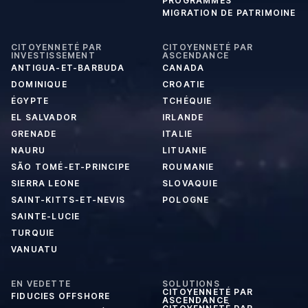
PROGRAMMES
MIGRATION DE PATRIMOINE
CITOYENNETÉ PAR
CITOYENNETÉ PAR
INVESTISSEMENT
ASCENDANCE
ANTIGUA-ET-BARBUDA
CANADA
DOMINIQUE
CROATIE
ÉGYPTE
TCHÉQUIE
EL SALVADOR
IRLANDE
GRENADE
ITALIE
NAURU
LITUANIE
SÃO TOMÉ-ET-PRINCIPE
ROUMANIE
SIERRA LEONE
SLOVAQUIE
SAINT-KITTS-ET-NEVIS
POLOGNE
SAINTE-LUCIE
TURQUIE
VANUATU
EN VEDETTE
SOLUTIONS
CITOYENNETÉ PAR
FIDUCIES OFFSHORE
ASCENDANCE