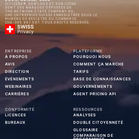
CITIZENX®, SON LOGO ET SON ICÔNE
SONT DES MARQUES DÉPOSÉES DE
THE NETWORK STATE COMPANY AG,
UNE ENTREPRISE SUISSE ENREGISTRÉE SOUS LE
NUMÉRO DE REGISTRE DU COMMERCE
CHE-385.997.597. TOUS DROITS RÉSERVÉS.
ENTREPRISE
PLATEFORME
À PROPOS
POURQUOI NOUS
AVIS
COMMENT ÇA MARCHE
DIRECTION
TARIFS
ÉVÉNEMENTS
BASE DE CONNAISSANCES
WEBINAIRES
GOUVERNEMENTS
CARRIÈRES
AGENT PRICING API
CONFORMITÉ
RESSOURCES
LICENCES
ANALYSES
BUREAUX
DOUBLE CITOYENNETÉ
GLOSSAIRE
COMPARAISON DE