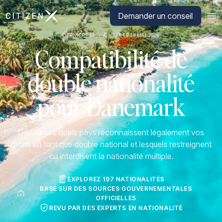
Aller à la page d'accueil de CitizenX
Demander un conseil
DERNIÈRE MISE À JOUR LE 19 MAI 2026
Compatibilité de
double nationalité
pour Danemark
Découvrez quels pays reconnaissent légalement vos
droits en tant que double national et lesquels restreignent
ou interdisent la nationalité multiple.
EXPLOREZ 197 NATIONALITÉS
BASÉ SUR DES SOURCES GOUVERNEMENTALES
OFFICIELLES
REVU PAR DES EXPERTS EN NATIONALITÉ